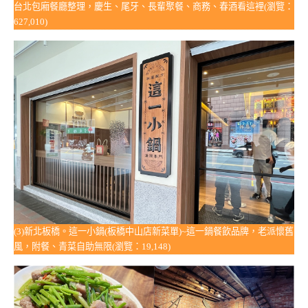
台北包廂餐廳整理，慶生、尾牙、長輩聚餐、商務、春酒看這裡(瀏覽：
627,010)
(3)新北板橋。這一小鍋(板橋中山店新菜單)~這一鍋餐飲品牌，老派懷舊
風，附餐、青菜自助無限(瀏覽：19,148)