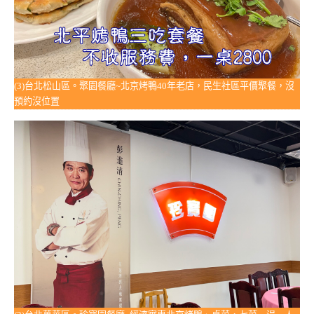
(3)台北松山區。聚園餐廳~北京烤鴨40年老店，民生社區平價聚餐，沒
預約沒位置