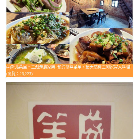
(4)新北萬里。三姐妹農家樂~預約制無菜單，最天然費工的家常大料理
(瀏覽：26,223)