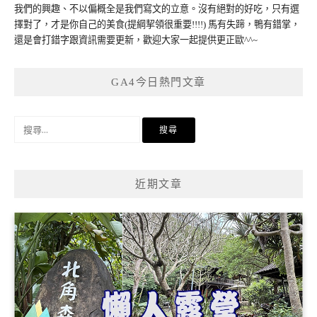
我們的興趣、不以偏概全是我們寫文的立意。沒有絕對的好吃，只有選
擇對了，才是你自己的美食(提綱挈領很重要!!!!) 馬有失蹄，鴨有錯掌，
還是會打錯字跟資訊需要更新，歡迎大家一起提供更正歐^^~
GA4今日熱門文章
搜
尋
關
鍵
近期文章
字: