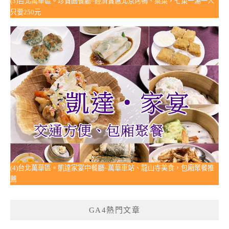
(3)台北萬華區。珍寶園餐廳~經濟實惠北京烤鴨、桌菜，七菜一湯一人
只要250元
(4)台北萬華區。凱達家宴中餐廳~萬華車站、龍山寺美食，包廂聚餐推
薦
GA4熱門文章