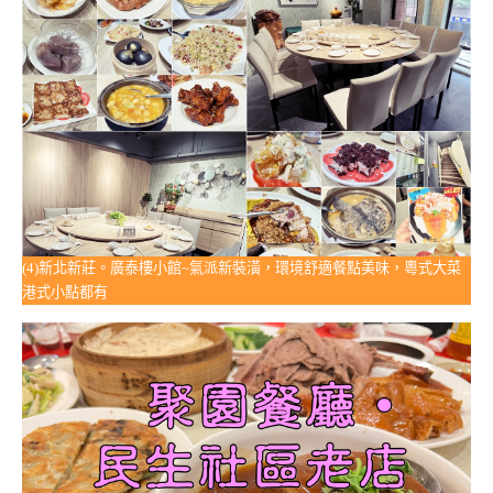
(4)新北新莊。廣泰樓小館~氣派新裝潢，環境舒適餐點美味，粵式大菜
港式小點都有