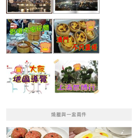
燒臘與一盅兩件