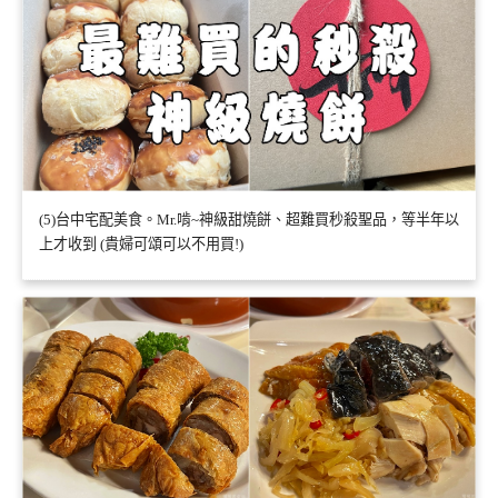
(5)台中宅配美食。Mr.啃~神級甜燒餅、超難買秒殺聖品，等半年以
上才收到 (貴婦可頌可以不用買!)