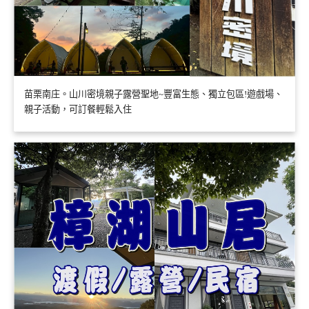
苗栗南庄。山川密境親子露營聖地~豐富生態、獨立包區!遊戲場、
親子活動，可訂餐輕鬆入住