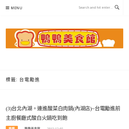
Skip
MENU
to
content
鴨鴨美食館
美食/旅遊/米其林親子資料收集
標籤:
台電勵進
(3)台北內湖。連進酸菜白肉鍋(內湖店)~台電勵進前
主廚餐廳式酸白火鍋吃到飽
鍋類
鴨鴨美食館
2015-12-05