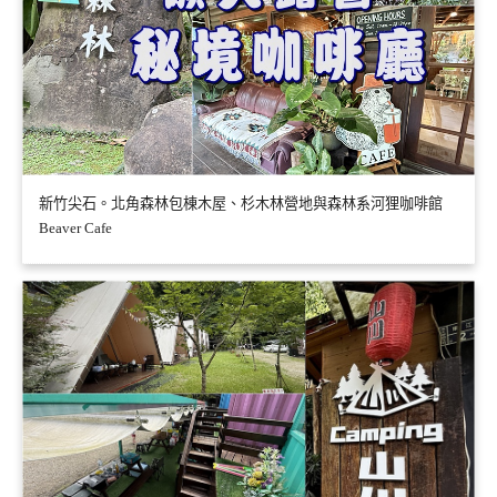
新竹尖石。北角森林包棟木屋、杉木林營地與森林系河狸咖啡館
Beaver Cafe