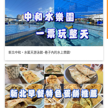
新北中和。水藍天游泳館~巷子內的水上樂園!