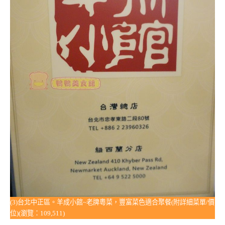
(3)台北中正區。羊成小館~老牌粵菜，豐富菜色適合聚餐(附詳細菜單/價
位)(瀏覽：109,511)