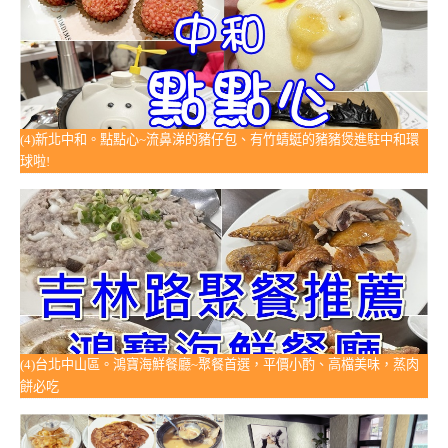
(4)新北中和。點點心~流鼻涕的豬仔包、有竹蜻蜓的豬豬煲進駐中和環
球啦!
(4)台北中山區。鴻寶海鮮餐廳~聚餐首選，平價小酌、高檔美味，蒸肉
餅必吃