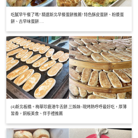
吃膩早午餐了嗎? 精選新北早餐蛋餅推薦! 特色酥皮蛋餅、粉漿蛋
餅、古早味蛋餅….
(4)新北板橋。梅華珍鹿港牛舌餅.三姊妹~現烤熱呼呼最好吃，厚薄
皆香，銅板美食、伴手禮推薦