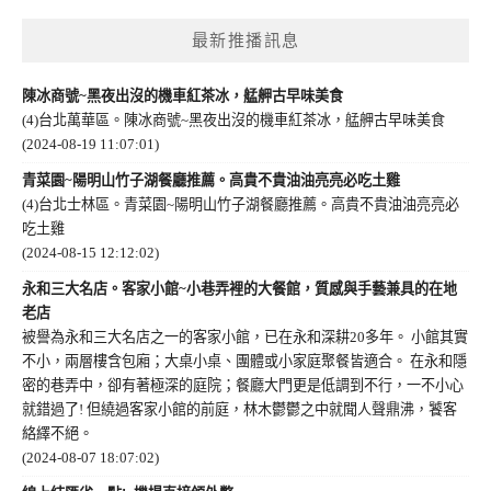
最新推播訊息
陳冰商號~黑夜出沒的機車紅茶冰，艋舺古早味美食
(4)台北萬華區。陳冰商號~黑夜出沒的機車紅茶冰，艋舺古早味美食
(2024-08-19 11:07:01)
青菜園~陽明山竹子湖餐廳推薦。高貴不貴油油亮亮必吃土雞
(4)台北士林區。青菜園~陽明山竹子湖餐廳推薦。高貴不貴油油亮亮必
吃土雞
(2024-08-15 12:12:02)
永和三大名店。客家小館~小巷弄裡的大餐館，質感與手藝兼具的在地
老店
被譽為永和三大名店之一的客家小館，已在永和深耕20多年。 小館其實
不小，兩層樓含包廂；大桌小桌、團體或小家庭聚餐皆適合。 在永和隱
密的巷弄中，卻有著極深的庭院；餐廳大門更是低調到不行，一不小心
就錯過了! 但繞過客家小館的前庭，林木鬱鬱之中就聞人聲鼎沸，饕客
絡繹不絕。
(2024-08-07 18:07:02)