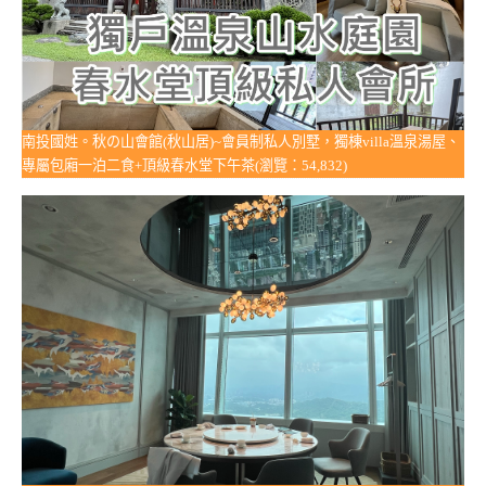
南投國姓。秋の山會館(秋山居)~會員制私人別墅，獨棟villa溫泉湯屋、
專屬包廂一泊二食+頂級春水堂下午茶(瀏覽：54,832)