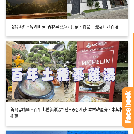
南投國姓。樟湖山居~森林與雲海，民宿、露營….避暑山莊首選
首爾忠路區。百年土種蔘雞湯백년토종삼계탕~本村韓屋旁、米其林
推薦