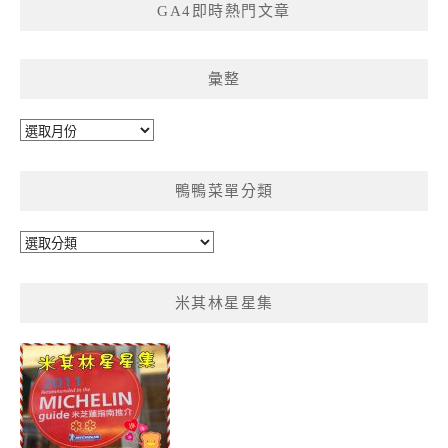
GA4即時熱門文章
彙整
彙
整
鴨鴨菜單分類
鴨
鴨
菜
米其林星星集
單
分
類