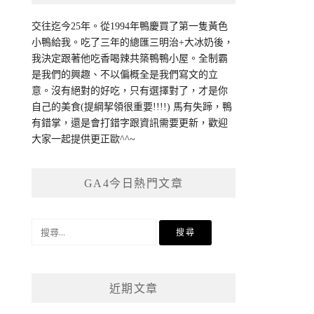
交往迄今25年。從1994年鴨慶買了第一隻黃色
小鴨給我。吃了三年的總匯三明治+大冰奶後，
我決定跟著他吃香喝辣共築鴨鴨小屋。全制霸
是我們的興趣、不以偏概全是我們寫文的立
意。沒有絕對的好吃，只有選擇對了，才是你
自己的美食(提綱挈領很重要!!!!) 馬有失蹄，鴨
有錯掌，還是會打錯字跟資訊需要更新，歡迎
大家一起提供更正歐^^~
GA4今日熱門文章
搜
尋
關
鍵
近期文章
字: