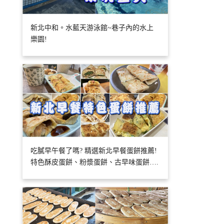
新北中和。水藍天游泳館~巷子內的水上
樂園!
吃膩早午餐了嗎? 精選新北早餐蛋餅推薦!
特色酥皮蛋餅、粉漿蛋餅、古早味蛋餅….