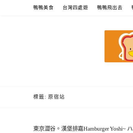
Skip
鴨鴨美食
台灣四處遊
鴨鴨飛出去
to
content
鴨鴨美食館
美食/旅遊/米其林親子資料收集
標籤:
原宿站
東京澀谷。漢堡排嘉Hamburger Yosh