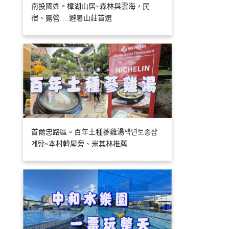
南投國姓。樟湖山居~森林與雲海，民
宿、露營….避暑山莊首選
首爾忠路區。百年土種蔘雞湯백년토종삼
계탕~本村韓屋旁、米其林推薦