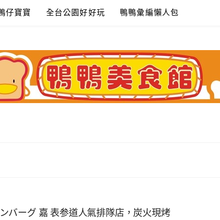
鴨仔寶寶
全台公園好好玩
鴨鴨彙編懶人包
i~ ハンバーグ 嘉 表参道人氣排隊店，炭火現烤