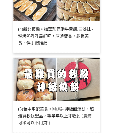
(4)新北板橋。梅華珍鹿港牛舌餅.三姊妹~
現烤熱呼呼最好吃，厚薄皆香，銅板美
食、伴手禮推薦
(5)台中宅配美食。Mr.啃~神級甜燒餅、超
難買秒殺聖品，等半年以上才收到 (貴婦
可頌可以不用買!)