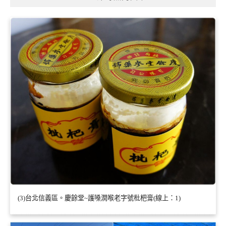
(3)台北信義區。慶餘堂~護嗓潤喉老字號枇杷膏(線上：1)