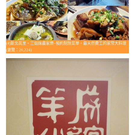
(4)新北萬里。三姐妹農家樂~預約制無菜單，最天然費工的家常大料理
(瀏覽：26,224)