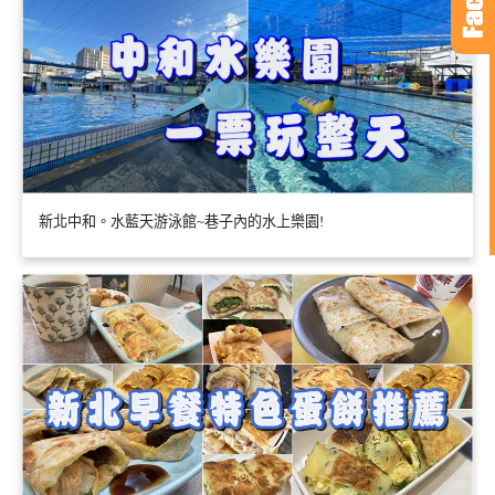
新北中和。水藍天游泳館~巷子內的水上樂園!