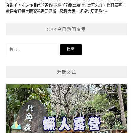
擇對了，才是你自己的美食(提綱挈領很重要!!!!) 馬有失蹄，鴨有錯掌，
還是會打錯字跟資訊需要更新，歡迎大家一起提供更正歐^^~
GA4今日熱門文章
搜
尋
關
鍵
近期文章
字: