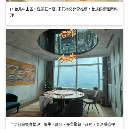
(3)台北中山區。雞家莊本店~米其林必比登推薦，台式傳統雞肉料
理
台北包廂餐廳整理，慶生、尾牙、長輩聚餐、商務、春酒看這裡