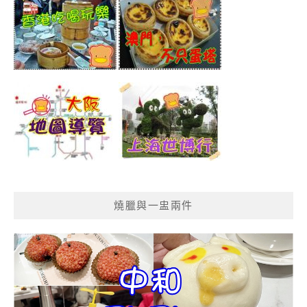
燒臘與一盅兩件