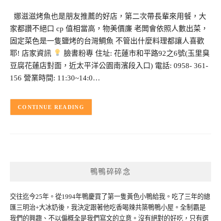
娜滋滋烤魚也是朋友推薦的好店，第二次帶長輩來用餐，大
家都讚不絕口 cp 值相當高，物美價廉 老闆會依照人數出菜，
固定菜色是一隻鹽烤的台灣鯛魚 不管出什麼料理都讓人喜歡
耶! 店家資訊
臉書粉專 住址: 花蓮市和平路92之6號(玉里臭
豆腐花蓮店對面，近太平洋公園南濱段入口) 電話: 0958- 361-
156 營業時間: 11:30~14:0…
CONTINUE READING
鴨鴨碎碎念
交往迄今25年。從1994年鴨慶買了第一隻黃色小鴨給我。吃了三年的總
匯三明治+大冰奶後，我決定跟著他吃香喝辣共築鴨鴨小屋。全制霸是
我們的興趣、不以偏概全是我們寫文的立意。沒有絕對的好吃，只有選