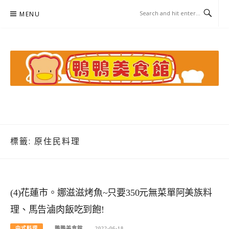
Skip
MENU
to
content
鴨鴨美食館
美食/旅遊/米其林親子資料收集
標籤:
原住民料理
(4)花蓮市。娜滋滋烤魚~只要350元無菜單阿美族料
理、馬告滷肉飯吃到飽!
中式料理
鴨鴨美食館
2022-06-18