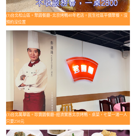
(3)台北松山區。聚園餐廳~北京烤鴨40年老店，民生社區平價聚餐，沒
預約沒位置
(3)台北萬華區。珍寶園餐廳~經濟實惠北京烤鴨、桌菜，七菜一湯一人
只要250元