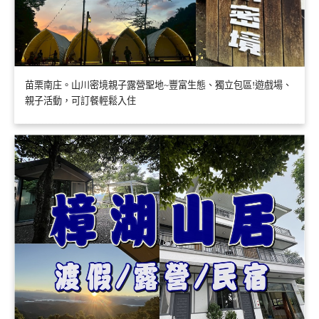
苗栗南庄。山川密境親子露營聖地~豐富生態、獨立包區!遊戲場、
親子活動，可訂餐輕鬆入住