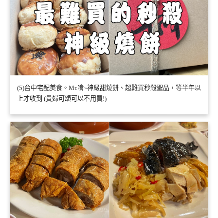
(5)台中宅配美食。Mr.啃~神級甜燒餅、超難買秒殺聖品，等半年以
上才收到 (貴婦可頌可以不用買!)