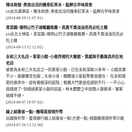
陳冰商號~黑夜出沒的機車紅茶冰，艋舺古早味美食
(4)台北萬華區。陳冰商號~黑夜出沒的機車紅茶冰，艋舺古早味美食
(2024-08-19 11:07:01)
青菜園~陽明山竹子湖餐廳推薦。高貴不貴油油亮亮必吃土雞
(4)台北士林區。青菜園~陽明山竹子湖餐廳推薦。高貴不貴油油亮亮必
吃土雞
(2024-08-15 12:12:02)
永和三大名店。客家小館~小巷弄裡的大餐館，質感與手藝兼具的在地
老店
被譽為永和三大名店之一的客家小館，已在永和深耕20多年。 小館其實
不小，兩層樓含包廂；大桌小桌、團體或小家庭聚餐皆適合。 在永和隱
密的巷弄中，卻有著極深的庭院；餐廳大門更是低調到不行，一不小心
就錯過了! 但繞過客家小館的前庭，林木鬱鬱之中就聞人聲鼎沸，饕客
絡繹不絕。
(2024-08-07 18:07:02)
線上結匯省一點!~機場直接領外幣
出國換外幣，臺灣銀行線上結匯省一點!方便一點~桃園機場領外幣示範
(2024-07-26 13:52:06)