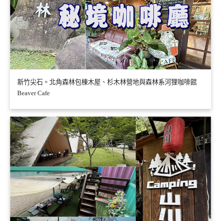
新竹尖石。北角森林包棟木屋、杉木林營地與森林系河狸咖啡館
Beaver Cafe