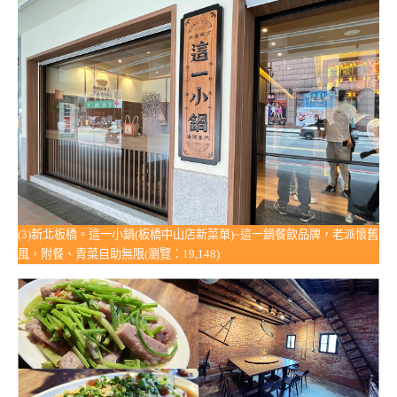
(3)新北板橋。這一小鍋(板橋中山店新菜單)~這一鍋餐飲品牌，老派懷舊
風，附餐、青菜自助無限(瀏覽：19,148)