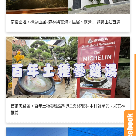
南投國姓。樟湖山居~森林與雲海，民宿、露營….避暑山莊首選
首爾忠路區。百年土種蔘雞湯백년토종삼계탕~本村韓屋旁、米其林
推薦