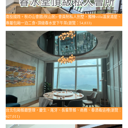
南投國姓。秋の山會館(秋山居)~會員制私人別墅，獨棟villa溫泉湯屋、
專屬包廂一泊二食+頂級春水堂下午茶(瀏覽：54,833)
台北包廂餐廳整理，慶生、尾牙、長輩聚餐、商務、春酒看這裡(瀏覽：
627,011)