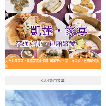
(4)台北萬華區。凱達家宴中餐廳~萬華車站、龍山寺美食，包廂聚餐推
薦
GA4熱門文章