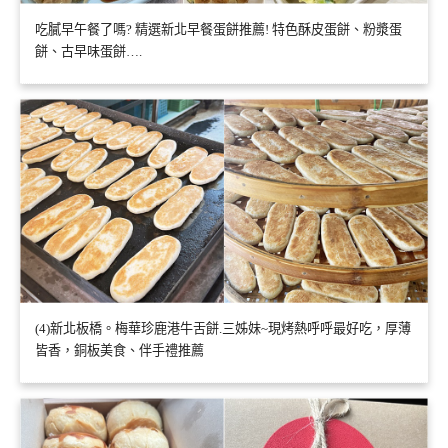
吃膩早午餐了嗎? 精選新北早餐蛋餅推薦! 特色酥皮蛋餅、粉漿蛋
餅、古早味蛋餅….
(4)新北板橋。梅華珍鹿港牛舌餅.三姊妹~現烤熱呼呼最好吃，厚薄
皆香，銅板美食、伴手禮推薦