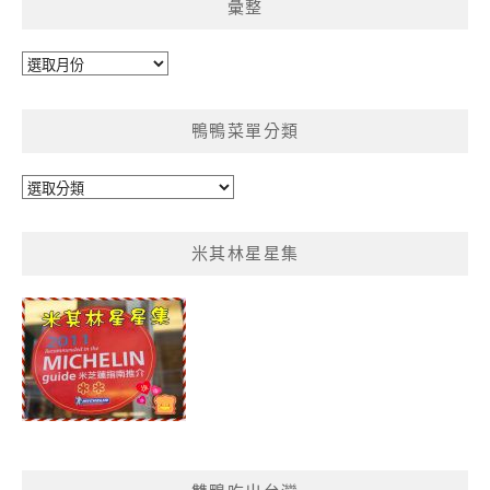
彙整
彙
整
鴨鴨菜單分類
鴨
鴨
菜
米其林星星集
單
分
類