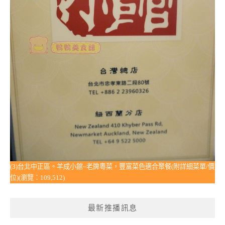
(3)台北中正區。羊成小館~老牌粵菜，豐富菜色適合聚餐(附詳細菜單/價
位)(瀏覽：109,512)
最新推播訊息