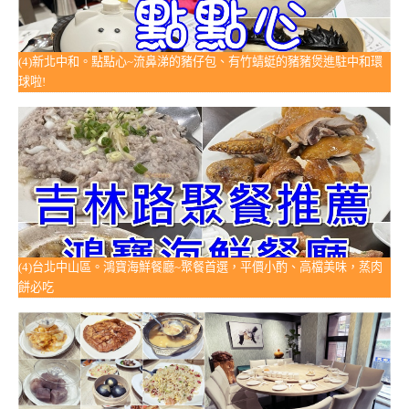
(4)新北中和。點點心~流鼻涕的豬仔包、有竹蜻蜓的豬豬煲進駐中和環
球啦!
(4)台北中山區。鴻寶海鮮餐廳~聚餐首選，平價小酌、高檔美味，蒸肉
餅必吃