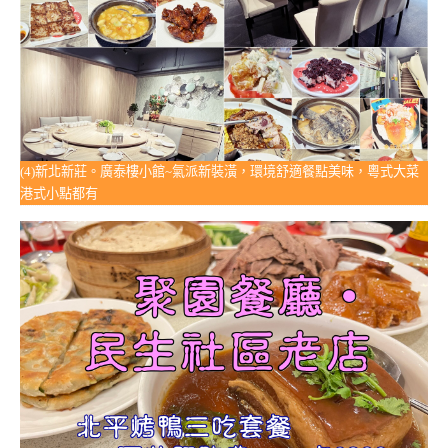
(4)新北新莊。廣泰樓小館~氣派新裝潢，環境舒適餐點美味，粵式大菜
港式小點都有