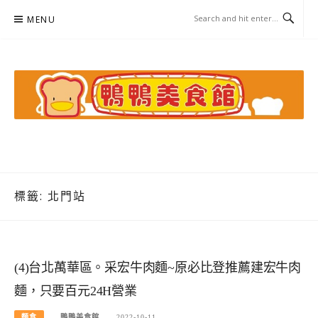
Skip
MENU
to
content
鴨鴨美食館
美食/旅遊/米其林親子資料收集
標籤:
北門站
(4)台北萬華區。采宏牛肉麵~原必比登推薦建宏牛肉
麵，只要百元24H營業
麵食
鴨鴨美食館
2022-10-11