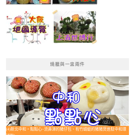
燒臘與一盅兩件
(4)新北中和。點點心~流鼻涕的豬仔包、有竹蜻蜓的豬豬煲進駐中和環