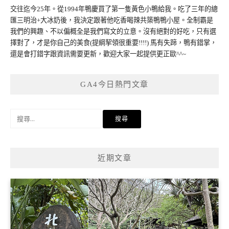
交往迄今25年。從1994年鴨慶買了第一隻黃色小鴨給我。吃了三年的總
匯三明治+大冰奶後，我決定跟著他吃香喝辣共築鴨鴨小屋。全制霸是
我們的興趣、不以偏概全是我們寫文的立意。沒有絕對的好吃，只有選
擇對了，才是你自己的美食(提綱挈領很重要!!!!) 馬有失蹄，鴨有錯掌，
還是會打錯字跟資訊需要更新，歡迎大家一起提供更正歐^^~
GA4今日熱門文章
搜
尋
關
鍵
近期文章
字: