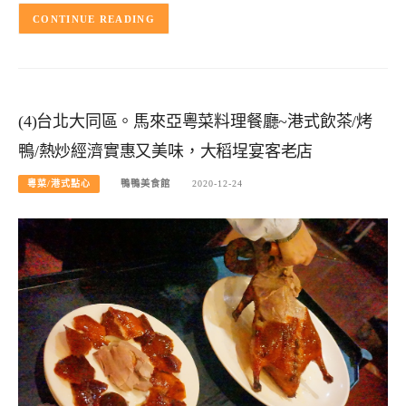
CONTINUE READING
(4)台北大同區。馬來亞粵菜料理餐廳~港式飲茶/烤
鴨/熱炒經濟實惠又美味，大稻埕宴客老店
粵菜/港式點心
鴨鴨美食館
2020-12-24