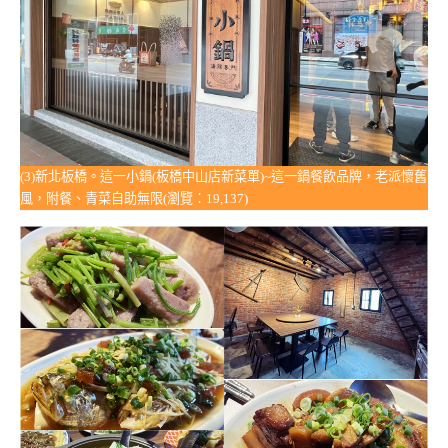
(3)新北板橋。這一小鍋(板橋中山店新菜單)~這一鍋餐飲品牌，老派懷舊
風，附餐、青菜自助無限(瀏覽：19,137)