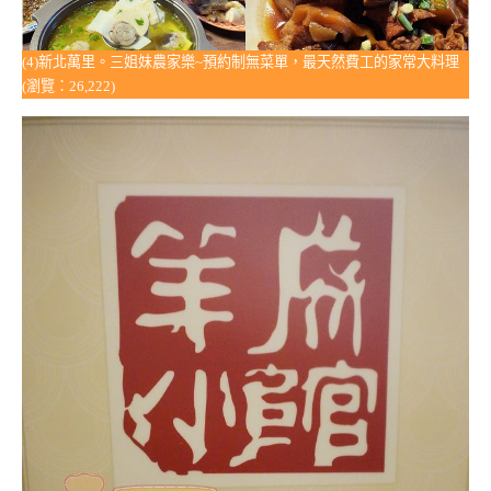
(4)新北萬里。三姐妹農家樂~預約制無菜單，最天然費工的家常大料理
(瀏覽：26,222)