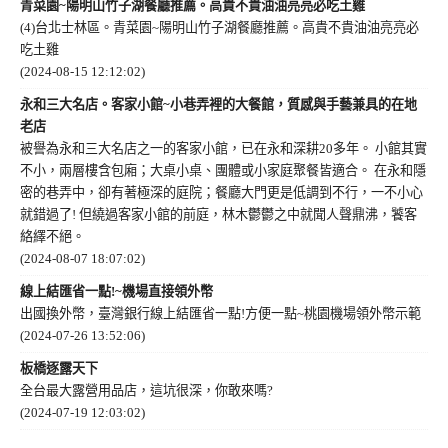
青菜園~陽明山竹子湖餐廳推薦。高貴不貴油油亮亮必吃土雞
(4)台北士林區。青菜園~陽明山竹子湖餐廳推薦。高貴不貴油油亮亮必
吃土雞
(2024-08-15 12:12:02)
永和三大名店。客家小館~小巷弄裡的大餐館，質感與手藝兼具的在地
老店
被譽為永和三大名店之一的客家小館，已在永和深耕20多年。 小館其實
不小，兩層樓含包廂；大桌小桌、團體或小家庭聚餐皆適合。 在永和隱
密的巷弄中，卻有著極深的庭院；餐廳大門更是低調到不行，一不小心
就錯過了! 但繞過客家小館的前庭，林木鬱鬱之中就聞人聲鼎沸，饕客
絡繹不絕。
(2024-08-07 18:07:02)
線上結匯省一點!~機場直接領外幣
出國換外幣，臺灣銀行線上結匯省一點!方便一點~桃園機場領外幣示範
(2024-07-26 13:52:06)
板橋逐露天下
全台最大露營用品店，這坑很深，你敢來嗎?
(2024-07-19 12:03:02)