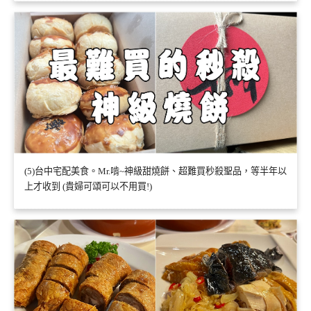
(5)台中宅配美食。Mr.啃~神級甜燒餅、超難買秒殺聖品，等半年以
上才收到 (貴婦可頌可以不用買!)