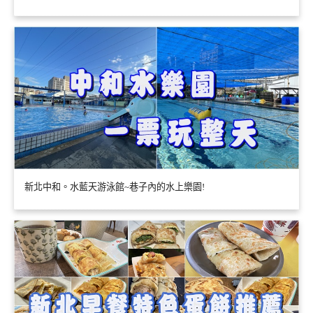
新北中和。水藍天游泳館~巷子內的水上樂園!