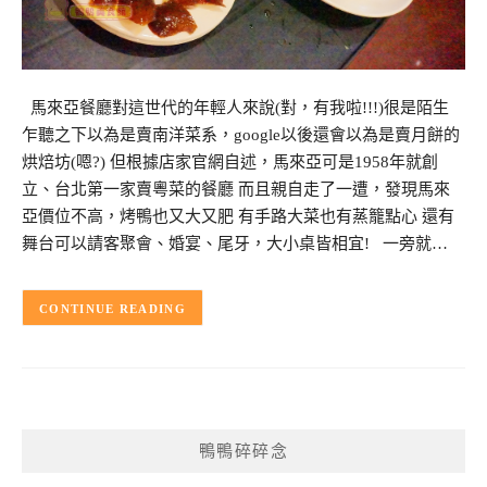
馬來亞餐廳對這世代的年輕人來說(對，有我啦!!!)很是陌生
乍聽之下以為是賣南洋菜系，google以後還會以為是賣月餅的
烘焙坊(嗯?) 但根據店家官網自述，馬來亞可是1958年就創
立、台北第一家賣粵菜的餐廳 而且親自走了一遭，發現馬來
亞價位不高，烤鴨也又大又肥 有手路大菜也有蒸籠點心 還有
舞台可以請客聚會、婚宴、尾牙，大小桌皆相宜! 一旁就…
CONTINUE READING
鴨鴨碎碎念