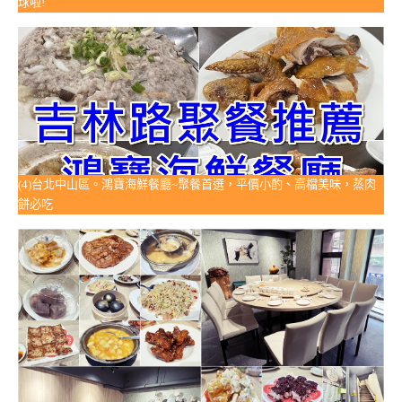
球啦!
(4)台北中山區。鴻寶海鮮餐廳~聚餐首選，平價小酌、高檔美味，蒸肉
餅必吃