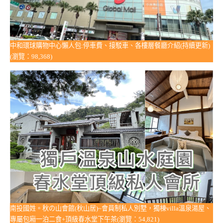
中和環球購物中心懶人包:停車費、接駁車、各樓層餐廳介紹(持續更新)
(瀏覽：98,368)
南投國姓。秋の山會館(秋山居)~會員制私人別墅，獨棟villa溫泉湯屋、
專屬包廂一泊二食+頂級春水堂下午茶(瀏覽：54,821)