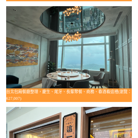
台北包廂餐廳整理，慶生、尾牙、長輩聚餐、商務、春酒看這裡(瀏覽：
627,007)