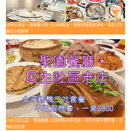
(4)新北新莊。廣泰樓小館~氣派新裝潢，環境舒適餐點美味，粵式大菜
港式小點都有
(3)台北松山區。聚園餐廳~北京烤鴨40年老店，民生社區平價聚餐，沒
預約沒位置