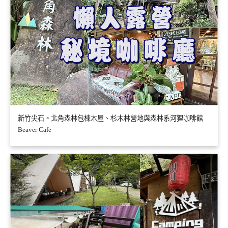
新竹尖石。北角森林包棟木屋、杉木林營地與森林系河狸咖啡館
Beaver Cafe