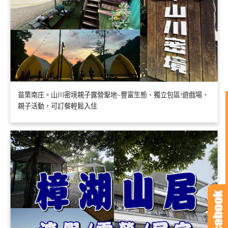
苗栗南庄。山川密境親子露營聖地~豐富生態、獨立包區!遊戲場、
親子活動，可訂餐輕鬆入住