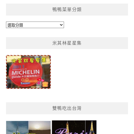
鴨鴨菜單分類
鴨
鴨
菜
米其林星星集
單
分
類
雙鴨吃出台灣