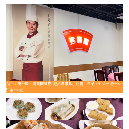
(3)台北萬華區。珍寶園餐廳~經濟實惠北京烤鴨、桌菜，七菜一湯一人
只要250元