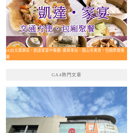
(4)台北萬華區。凱達家宴中餐廳~萬華車站、龍山寺美食，包廂聚餐推
薦
GA4熱門文章