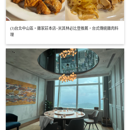
(3)台北中山區。雞家莊本店~米其林必比登推薦，台式傳統雞肉料
理