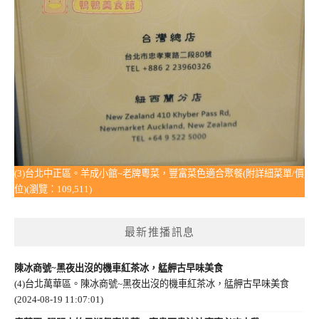
(3)台北中正區。羊成小館~老牌粵菜，豐富菜色適合聚餐(附詳細菜單/價
位)(瀏覽：109,511)
最新推播訊息
陳冰商號~黑夜出沒的機車紅茶冰，艋舺古早味美食
(4)台北萬華區。陳冰商號~黑夜出沒的機車紅茶冰，艋舺古早味美食
(2024-08-19 11:07:01)