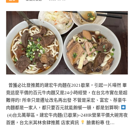
曾獲必比登推薦的建宏牛肉麵在2021歇業，引起一片嘩然 畢
竟這麼平價的百元牛肉麵又是24小時經營，在台北市實在是超
難得的! 所幸只是遷址改名再出發 不管是采宏、富宏、荐豪牛
肉麵都是一家人，都只要百元就能飽餐一頓，都是划算啊!
(4)台北萬華區。建宏牛肉麵(已歇業)~24HR營業平價大碗宵夜
首選，台北米其林食肆推薦 店家資訊
臉書粉專 住…