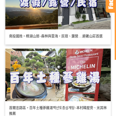
南投國姓。樟湖山居~森林與雲海，民宿、露營….避暑山莊首選
首爾忠路區。百年土種蔘雞湯백년토종삼계탕~本村韓屋旁、米其林
推薦