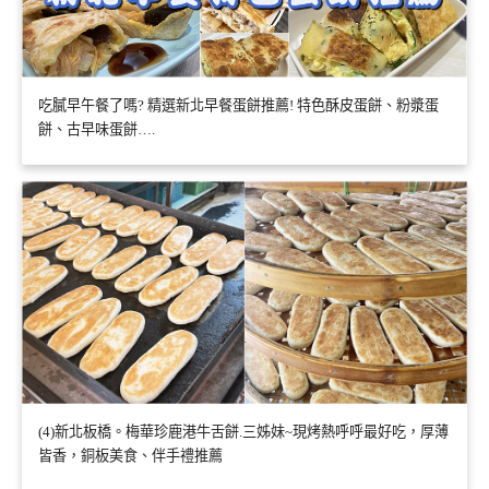
吃膩早午餐了嗎? 精選新北早餐蛋餅推薦! 特色酥皮蛋餅、粉漿蛋
餅、古早味蛋餅….
(4)新北板橋。梅華珍鹿港牛舌餅.三姊妹~現烤熱呼呼最好吃，厚薄
皆香，銅板美食、伴手禮推薦