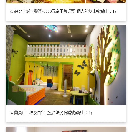
(3)台北土城。饗饌~5000元帝王蟹桌菜+個人熱炒比較(線上：1)
宜蘭員山。埃及白宮~(無合法民宿編號)(線上：1)