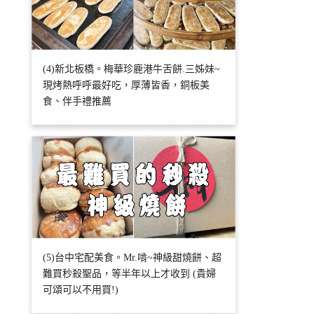
(4)新北板橋。梅華珍鹿港牛舌餅.三姊妹~
現烤熱呼呼最好吃，厚薄皆香，銅板美
食、伴手禮推薦
(5)台中宅配美食。Mr.啃~神級甜燒餅、超
難買秒殺聖品，等半年以上才收到 (貴婦
可頌可以不用買!)