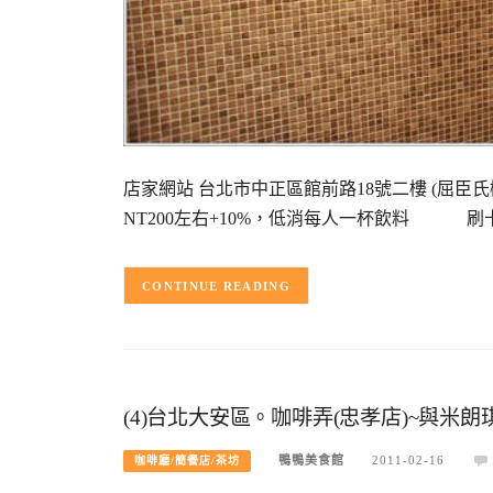
店家網站 台北市中正區館前路18號二樓 (屈臣氏樓上) 營
NT200左右+10%，低消每人一杯飲料 刷
CONTINUE READING
(4)台北大安區。咖啡弄(忠孝店)~與米
鴨鴨美食館
2011-02-16
咖啡廳/簡餐店/茶坊