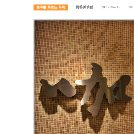
鴨鴨美食館
2011-04-19
咖啡廳/簡餐店/茶坊