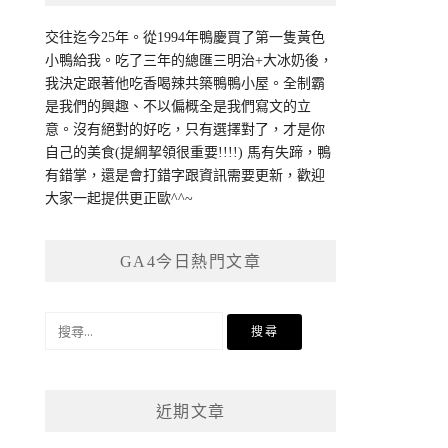
交往迄今25年。從1994年鴨慶買了第一隻黃色
小鴨給我。吃了三年的總匯三明治+大冰奶後，
我決定跟著他吃香喝辣共築鴨鴨小屋。全制霸
是我們的興趣、不以偏概全是我們寫文的立
意。沒有絕對的好吃，只有選擇對了，才是你
自己的美食(提綱挈領很重要!!!!) 馬有失蹄，鴨
有錯掌，還是會打錯字跟資訊需要更新，歡迎
大家一起提供更正歐^^~
GA4今日熱門文章
搜
尋
關
鍵
近期文章
字: