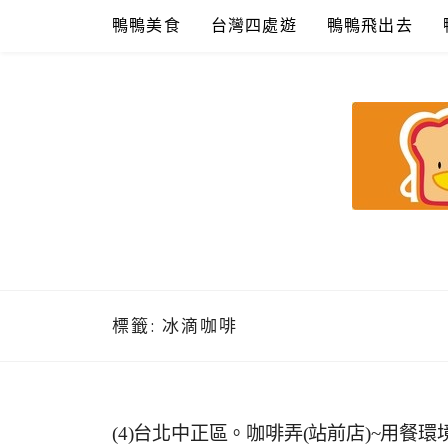
Skip
鴨鴨美食
台灣四處遊
鴨鴨飛出去
to
content
鴨鴨美食館
美食/旅遊/米其林親子資料收集
標籤:
冰滴咖啡
(4)台北中正區。咖啡弄(站前店)~用餐