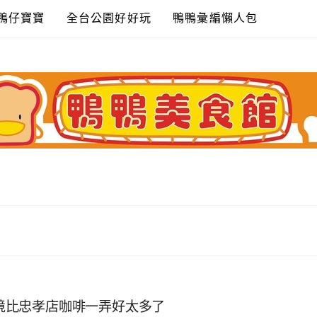
鴨仔寶寶
全台公園好好玩
鴨鴨彙編懶人包
環境比忠孝店咖啡一弄好太多了