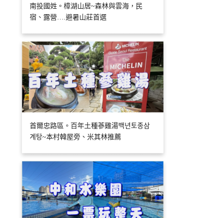
南投國姓。樟湖山居~森林與雲海，民
宿、露營….避暑山莊首選
首爾忠路區。百年土種蔘雞湯백년토종삼
계탕~本村韓屋旁、米其林推薦