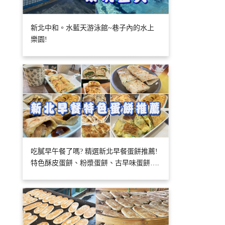
新北中和。水藍天游泳館~巷子內的水上
樂園!
吃膩早午餐了嗎? 精選新北早餐蛋餅推薦!
特色酥皮蛋餅、粉漿蛋餅、古早味蛋餅….