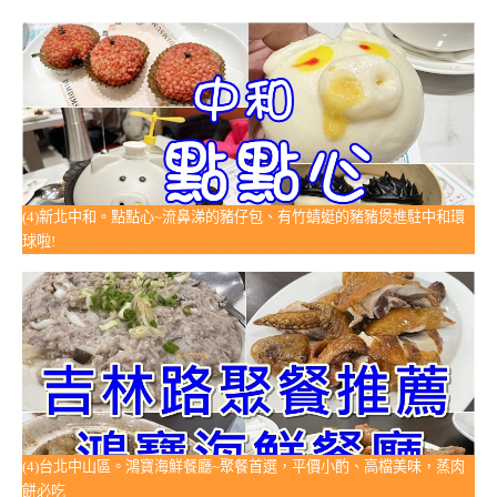
(4)新北中和。點點心~流鼻涕的豬仔包、有竹蜻蜓的豬豬煲進駐中和環
球啦!
(4)台北中山區。鴻寶海鮮餐廳~聚餐首選，平價小酌、高檔美味，蒸肉
餅必吃