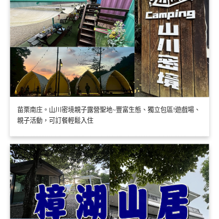
苗栗南庄。山川密境親子露營聖地~豐富生態、獨立包區!遊戲場、
親子活動，可訂餐輕鬆入住