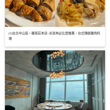
(3)台北中山區。雞家莊本店~米其林必比登推薦，台式傳統雞肉料
理