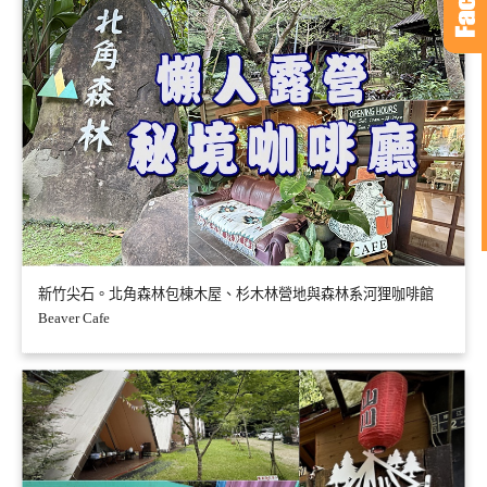
新竹尖石。北角森林包棟木屋、杉木林營地與森林系河狸咖啡館
Beaver Cafe