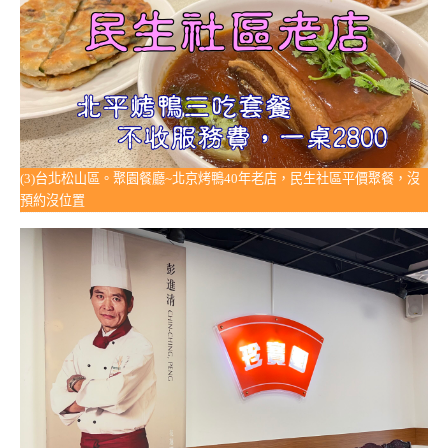
(3)台北松山區。聚園餐廳~北京烤鴨40年老店，民生社區平價聚餐，沒
預約沒位置