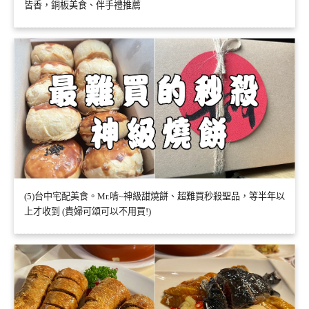
皆香，銅板美食、伴手禮推薦
(5)台中宅配美食。Mr.啃~神級甜燒餅、超難買秒殺聖品，等半年以
上才收到 (貴婦可頌可以不用買!)