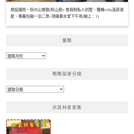
南投國姓。秋の山會館(秋山居)~會員制私人別墅，獨棟villa溫泉湯
屋、專屬包廂一泊二食+頂級春水堂下午茶(線上：1)
彙整
彙
整
鴨鴨菜單分類
鴨
鴨
菜
米其林星星集
單
分
類