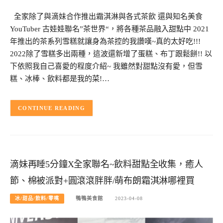
全家除了與滴妹合作推出霜淇淋與各式茶飲 還與知名美食
YouTuber 古娃娃聯名”茶世界“，將各種茶品融入甜點中 2021
年推出的茶系列雪糕就讓身為茶控的我讚嘆~真的太好吃!!!
2022除了雪糕多出兩種，這波還新增了蛋糕、布丁跟鬆餅!! 以
下依照我自己喜愛的程度介紹~ 我雖然對甜點沒有愛，但雪
糕、冰棒、飲料都是我的菜!…
CONTINUE READING
滴妹再睡5分鐘X全家聯名~飲料甜點全收集，癒人
節、棉被派對+圓滾滾胖胖/萌布朗霜淇淋哪裡買
冰/甜品/飲料/零嘴
鴨鴨美食館
2023-04-08