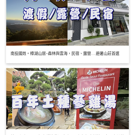
南投國姓。樟湖山居~森林與雲海，民宿、露營….避暑山莊首選