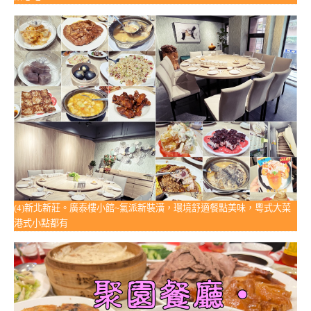
(4)新北新莊。廣泰樓小館~氣派新裝潢，環境舒適餐點美味，粵式大菜
港式小點都有