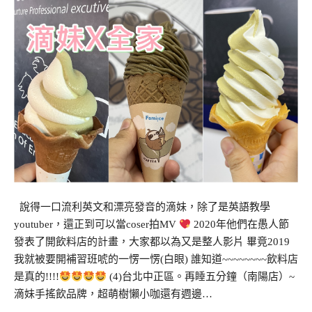
說得一口流利英文和漂亮發音的滴妹，除了是英語教學
youtuber，還正到可以當coser拍MV
2020年他們在愚人節
發表了開飲料店的計畫，大家都以為又是整人影片 畢竟2019
我就被要開補習班唬的一愣一愣(白眼) 誰知道~~~~~~~~飲料店
是真的!!!!
(4)台北中正區。再睡五分鐘（南陽店）~
滴妹手搖飲品牌，超萌樹懶小咖還有週邊…