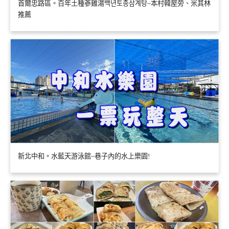
首爾忠路區。百年土種蔘雞湯백년토종삼계탕~本村韓屋旁、米其林
推薦
新北中和。水藍天游泳館~巷子內的水上樂園!