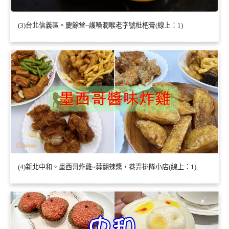
(3)台北信義區。慶餘堂~護嗓潤喉老字號枇杷膏(線上：1)
(4)新北中和。墨西哥炸雞~蒜翻辣醬，巷弄排隊小店(線上：1)