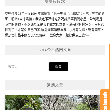
鴨鴨碎碎念
交往迄今25年。從1994年鴨慶買了第一隻黃色小鴨給我。吃了三年的總
匯三明治+大冰奶後，我決定跟著他吃香喝辣共築鴨鴨小屋。全制霸是
我們的興趣、不以偏概全是我們寫文的立意。沒有絕對的好吃，只有選
擇對了，才是你自己的美食(提綱挈領很重要!!!!) 馬有失蹄，鴨有錯掌，
還是會打錯字跟資訊需要更新，歡迎大家一起提供更正歐^^~
GA4今日熱門文章
搜
尋
關
鍵
近期文章
字: