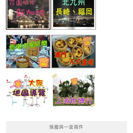
燒臘與一盅兩件