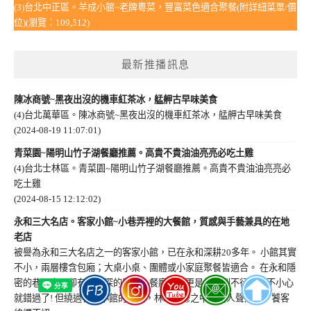
(3)台北中正區。羊成小館~老牌粵菜，豐富菜色適合聚餐(附詳細菜單/價
位)(瀏覽：109,512)
最新推播訊息
陳冰商號~黑夜出沒的機車紅茶冰，艋舺古早味美食
(4)台北萬華區。陳冰商號~黑夜出沒的機車紅茶冰，艋舺古早味美食
(2024-08-19 11:07:01)
青菜園~陽明山竹子湖餐廳推薦。高貴不貴油油亮亮必吃土雞
(4)台北士林區。青菜園~陽明山竹子湖餐廳推薦。高貴不貴油油亮亮必
吃土雞
(2024-08-15 12:12:02)
永和三大名店。客家小館~小巷弄裡的大餐館，質感與手藝兼具的在地
老店
被譽為永和三大名店之一的客家小館，已在永和深耕20多年。 小館其實
不小，兩層樓含包廂；大桌小桌、團體或小家庭聚餐皆適合。 在永和隱
密的巷弄中，卻有著極深的庭院；餐廳大門更是低調到不行，一不小心
就錯過了! 但繞過客家小館的前庭，林木鬱鬱之中就聞人聲鼎沸，饕客