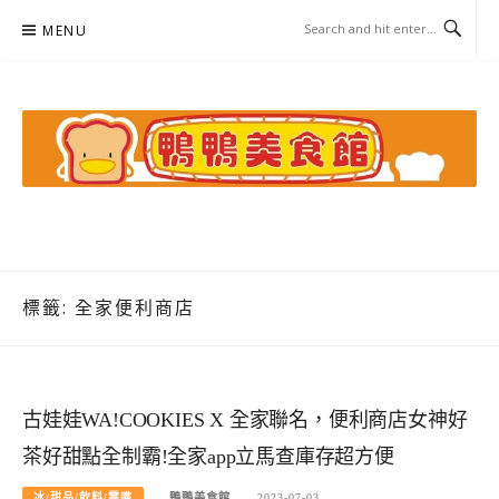
Skip
MENU
to
content
鴨鴨美食館
美食/旅遊/米其林親子資料收集
標籤:
全家便利商店
古娃娃WA!COOKIES X 全家聯名，便利商店女神好
茶好甜點全制霸!全家app立馬查庫存超方便
冰/甜品/飲料/零嘴
鴨鴨美食館
2023-07-03