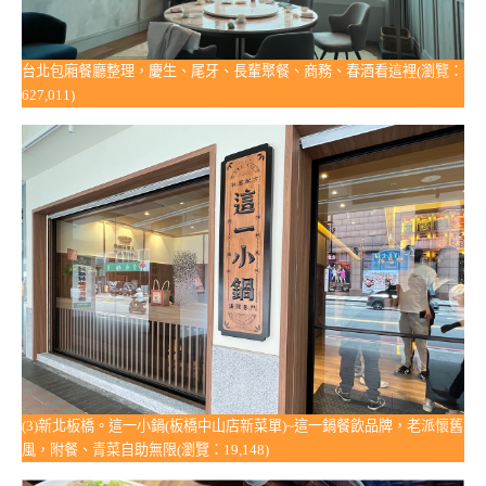
台北包廂餐廳整理，慶生、尾牙、長輩聚餐、商務、春酒看這裡(瀏覽：
627,011)
(3)新北板橋。這一小鍋(板橋中山店新菜單)~這一鍋餐飲品牌，老派懷舊
風，附餐、青菜自助無限(瀏覽：19,148)