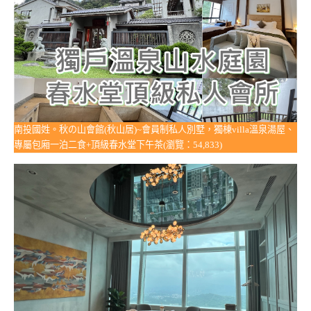
南投國姓。秋の山會館(秋山居)~會員制私人別墅，獨棟villa溫泉湯屋、
專屬包廂一泊二食+頂級春水堂下午茶(瀏覽：54,833)