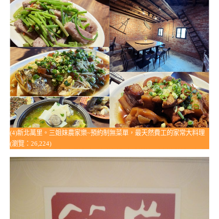
(4)新北萬里。三姐妹農家樂~預約制無菜單，最天然費工的家常大料理
(瀏覽：26,224)