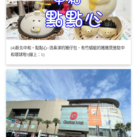
(4)新北中和。點點心~流鼻涕的豬仔包、有竹蜻蜓的豬豬煲進駐中
和環球啦!(線上：1)