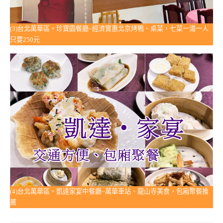
(3)台北萬華區。珍寶園餐廳~經濟實惠北京烤鴨、桌菜，七菜一湯一人
只要250元
(4)台北萬華區。凱達家宴中餐廳~萬華車站、龍山寺美食，包廂聚餐推
薦