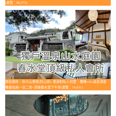
(瀏覽：98,375)
南投國姓。秋の山會館(秋山居)~會員制私人別墅，獨棟villa溫泉湯屋、
專屬包廂一泊二食+頂級春水堂下午茶(瀏覽：54,831)