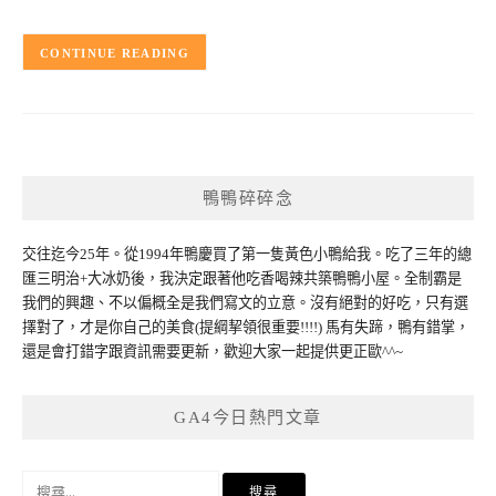
CONTINUE READING
鴨鴨碎碎念
交往迄今25年。從1994年鴨慶買了第一隻黃色小鴨給我。吃了三年的總
匯三明治+大冰奶後，我決定跟著他吃香喝辣共築鴨鴨小屋。全制霸是
我們的興趣、不以偏概全是我們寫文的立意。沒有絕對的好吃，只有選
擇對了，才是你自己的美食(提綱挈領很重要!!!!) 馬有失蹄，鴨有錯掌，
還是會打錯字跟資訊需要更新，歡迎大家一起提供更正歐^^~
GA4今日熱門文章
搜