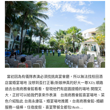
當初因為有儀隊表演必須找挑高宴會廳，所以無法找桂田酒
店當婚宴場地 沒想到歪打正著(新娘神真的好大一尊XD) 順路
過去台南商務會館看看，發現他們有庭園證婚的場地 開闊又
大，正好可以給我們拿來作表演 台南商務會館喜宴場地、菜
色介紹點此 台南永康區。婚宴場地推薦，台南商務會館~婚顧
服務一級棒，住宿度假、喜宴聚餐全都包!&nb…