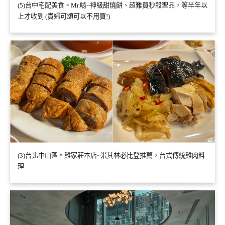
(5)台中宅配美食。Mr.啃~神級甜燒餅、超難買秒殺聖品，等半年以
上才收到 (貴婦可頌可以不用買!)
(3)台北中山區。雞家莊本店~米其林必比登推薦，台式傳統雞肉料
理