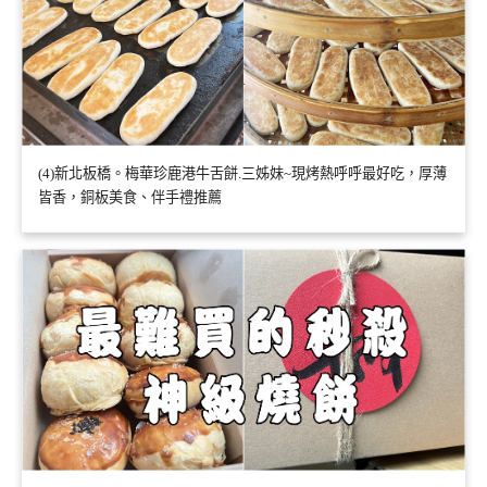
(4)新北板橋。梅華珍鹿港牛舌餅.三姊妹~現烤熱呼呼最好吃，厚薄
皆香，銅板美食、伴手禮推薦