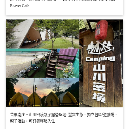
Beaver Cafe
苗栗南庄。山川密境親子露營聖地~豐富生態、獨立包區!遊戲場、
親子活動，可訂餐輕鬆入住