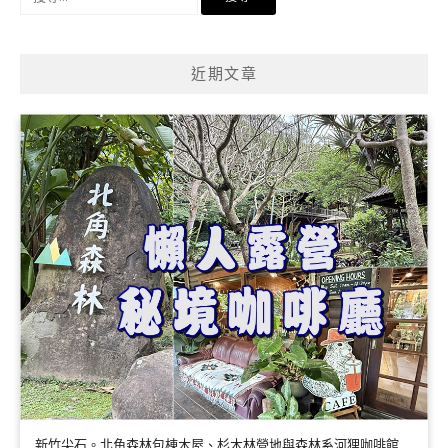
尋
關
鍵
近期文章
字:
新竹尖石。北角森林包棟木屋、杉木林營地與森林系河狸咖啡館