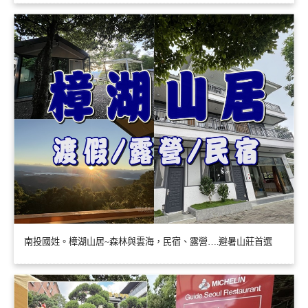
南投國姓。樟湖山居~森林與雲海，民宿、露營….避暑山莊首選