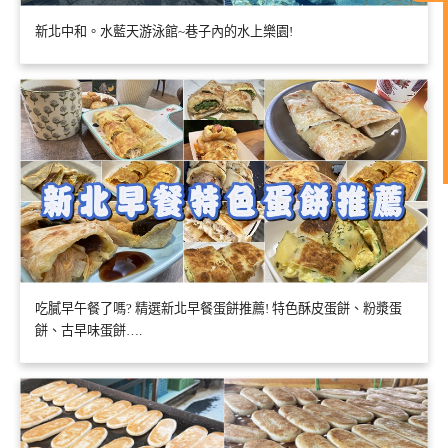
新北中和。水藍天游泳館~巷子內的水上樂園!
吃膩早午餐了嗎? 精選新北早餐蛋餅推薦! 特色酥皮蛋餅、粉漿蛋
餅、古早味蛋餅….