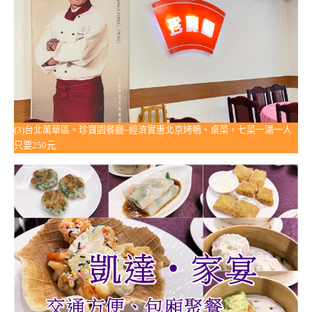
(3)台北萬華區。珍寶園餐廳~經濟實惠北京烤鴨、桌菜，七菜一湯一人
只要250元