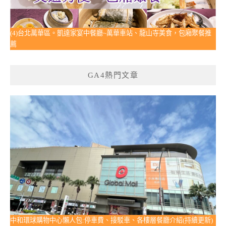
(4)台北萬華區。凱達家宴中餐廳~萬華車站、龍山寺美食，包廂聚餐推
薦
GA4熱門文章
中和環球購物中心懶人包:停車費、接駁車、各樓層餐廳介紹(持續更新)