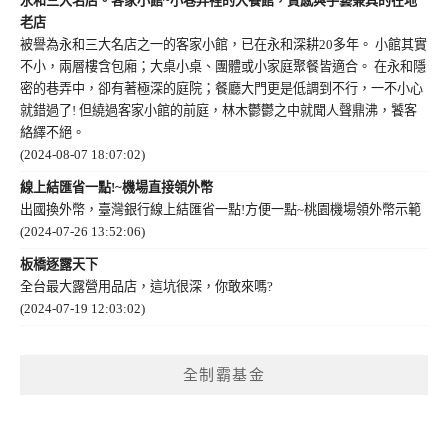
永和三大名店。客家小館~小巷弄裡的大餐館，質感與手藝兼具的在地
老店
被譽為永和三大名店之一的客家小館，已在永和深耕20多年。 小館其實
不小，兩層樓含包廂；大桌小桌、團體或小家庭聚餐皆適合。 在永和隱
密的巷弄中，卻有著極深的庭院；餐廳大門更是低調到不行，一不小心
就錯過了! 但繞過客家小館的前庭，林木鬱鬱之中就聞人聲鼎沸，饕客
絡繹不絕。
(2024-08-07 18:07:02)
線上結匯省一點!~機場直接領外幣
出國換外幣，臺灣銀行線上結匯省一點!方便一點~桃園機場領外幣示範
(2024-07-26 13:52:06)
板橋逐露天下
全台最大露營用品店，這坑很深，你敢來嗎?
(2024-07-19 12:03:02)
全制霸基金