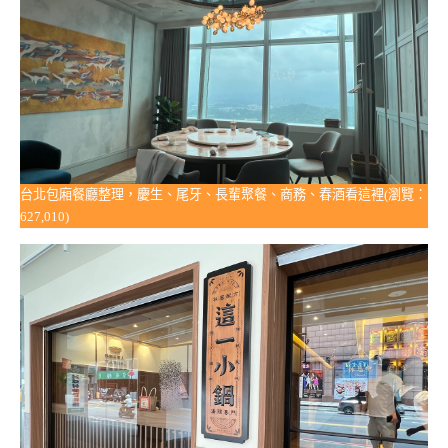
台北包廂餐廳整理，慶生、尾牙、長輩聚餐、商務、春酒看這裡(瀏覽：
627,010)