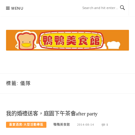
Skip
MENU
to
content
鴨鴨美食館
美食/旅遊/米其林親子資料收集
標籤:
儀隊
我的婚禮送客，庭園下午茶會after party
喜宴酒席/大型活動專區
鴨鴨美食館
2014-08-14
1