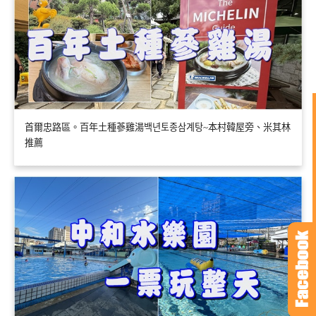
首爾忠路區。百年土種蔘雞湯백년토종삼계탕~本村韓屋旁、米其林
推薦