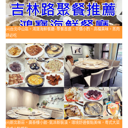
(4)台北中山區。鴻寶海鮮餐廳~聚餐首選，平價小酌、高檔美味，蒸肉
餅必吃
(4)新北新莊。廣泰樓小館~氣派新裝潢，環境舒適餐點美味，粵式大菜