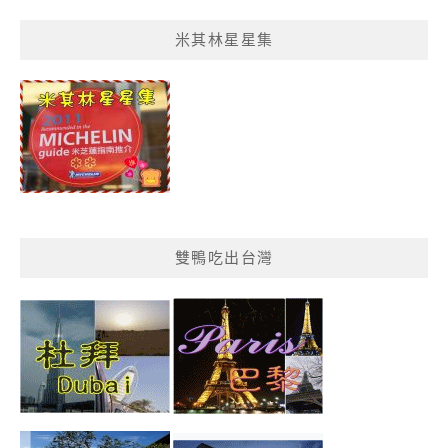
菜
米其林星星集
單
分
類
雙鴨吃出台灣