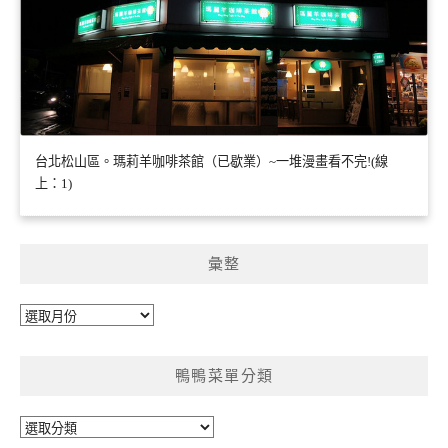
台北松山區。瑪莉羊咖啡茶館（已歇業）~一堆漫畫看不完!(線
上：1)
彙整
彙
整
鴨鴨菜單分類
鴨
鴨