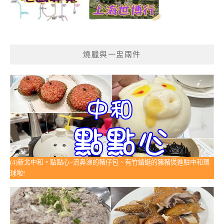
燒臘與一盅兩件
(4)新北中和。點點心~流鼻涕的豬仔包、有竹蜻蜓的豬豬煲進駐中和環
球啦!