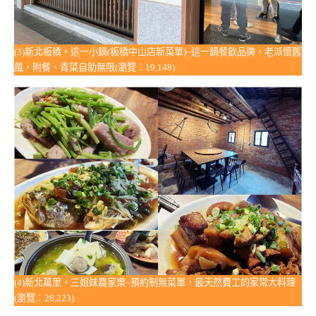
(3)新北板橋。這一小鍋(板橋中山店新菜單)~這一鍋餐飲品牌，老派懷舊
風，附餐、青菜自助無限(瀏覽：19,148)
(4)新北萬里。三姐妹農家樂~預約制無菜單，最天然費工的家常大料理
(瀏覽：26,223)