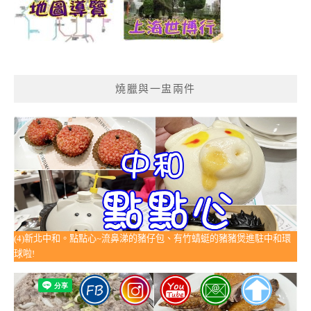
燒臘與一盅兩件
(4)新北中和。點點心~流鼻涕的豬仔包、有竹蜻蜓的豬豬煲進駐中和環
球啦!