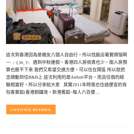
這次到香港因為是親友八個人自由行，所以找飯店著實煩惱啊
~~╭ (ˍmˍ )╮ 遇到中秋連假，香港四人房很貴也少，兩人房預
算也壓不下來 我們又希望交通方便，可以住在鬧區 所以就把
念頭動到住B&B上 這次利用的是Airbnb平台，而且住宿的經
驗相當好，所以分享給大家 其實2011年時我也住過便宜的背
包客賓館(香港銅鑼灣。新港賓館~每人六百便…
CONTINUE READING