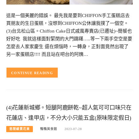
這是一個美麗的錯誤。 最先我是要到CHIFFON手工蛋糕店去
買朋友的生日蛋糕，沒想到CHIFFON公休讓我撲了一個空。
(3)台北松山區。Chiffon Cake日式戚風專賣店(已遷址)~簡餐也
好好吃 我就這樣面對緊閉的大門躊躇…..等一下兩手空空是要
怎麼去人家家慶生 還在煩惱時，一轉身，正對面竟然出現了
另一家蛋糕店!!!! 而且站在吧台的阿姨…
CONTINUE READING
(4)花蓮新城鄉。短腿阿鹿餅乾~超人氣可可口味只在
花蓮店、逢甲店，不分大小只能五盒(原味限定假日)
悠閒縱貫花東
鴨鴨美食館
2023-07-28