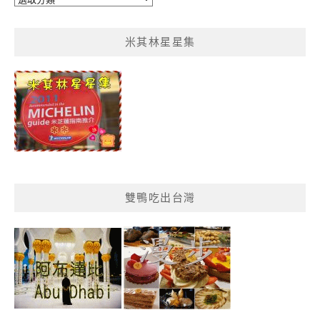
鴨
菜
米其林星星集
單
分
類
雙鴨吃出台灣