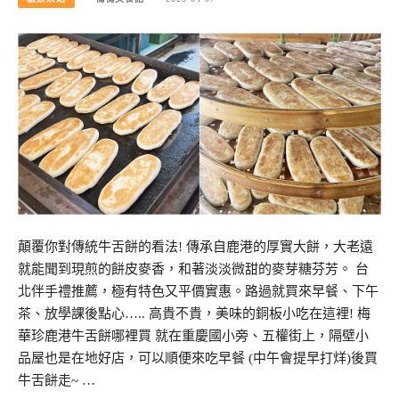
顛覆你對傳統牛舌餅的看法! 傳承自鹿港的厚實大餅，大老遠
就能聞到現煎的餅皮麥香，和著淡淡微甜的麥芽糖芬芳。 台
北伴手禮推薦，極有特色又平價實惠。路過就買來早餐、下午
茶、放學課後點心….. 高貴不貴，美味的銅板小吃在這裡! 梅
華珍鹿港牛舌餅哪裡買 就在重慶國小旁、五權街上，隔壁小
品屋也是在地好店，可以順便來吃早餐 (中午會提早打烊)後買
牛舌餅走~ …