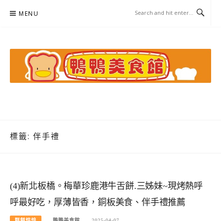
Skip
MENU
to
content
鴨鴨美食館
美食/旅遊/米其林親子資料收集
標籤:
伴手禮
(4)新北板橋。梅華珍鹿港牛舌餅.三姊妹~現烤熱呼
呼最好吃，厚薄皆香，銅板美食、伴手禮推薦
糕餅烘焙
鴨鴨美食館
2025-04-07