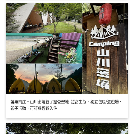
苗栗南庄。山川密境親子露營聖地~豐富生態、獨立包區!遊戲場、
親子活動，可訂餐輕鬆入住