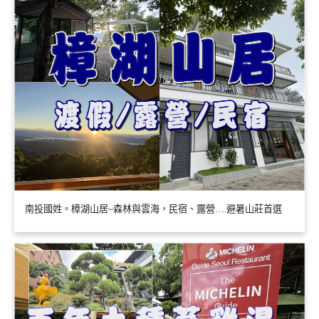
南投國姓。樟湖山居~森林與雲海，民宿、露營….避暑山莊首選