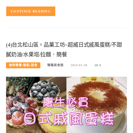
CONTINUE READING
(4)台北松山區。品菓工坊~超威日式戚風蛋糕/不甜
膩奶油/水果塔/拉麵．簡餐
咖啡簡餐/糕點/甜食
鴨鴨美食館
2024-01-28
6