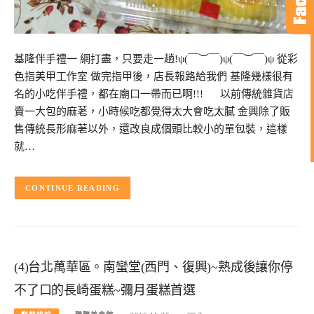
基隆伴手禮一 網打盡，只要走一趟!ψ(￣︶￣)ψ(￣︶￣)ψ 從彩
色指美甲工作室 做完指甲後，店長報路給我們 基隆幾樣很有
名的小吃伴手禮，都在廟口一帶而已啊!!! 以前傳統雜貨店
賣一大包的麻荖，小時候吃都覺得太大會吃太膩 金興除了販
售傳統長形麻荖以外，還改良成個頭比較小的單包裝，這樣
就…
CONTINUE READING
(4)台北萬華區。南蠻堂(西門、復興)~熟成後讓你停
不了口的長崎蛋糕~彌月蛋糕首選