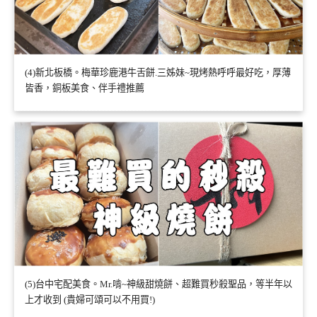
(4)新北板橋。梅華珍鹿港牛舌餅.三姊妹~現烤熱呼呼最好吃，厚薄
皆香，銅板美食、伴手禮推薦
(5)台中宅配美食。Mr.啃~神級甜燒餅、超難買秒殺聖品，等半年以
上才收到 (貴婦可頌可以不用買!)