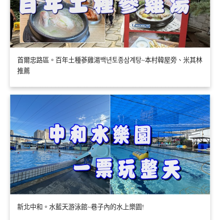
首爾忠路區。百年土種蔘雞湯백년토종삼계탕~本村韓屋旁、米其林
推薦
新北中和。水藍天游泳館~巷子內的水上樂園!