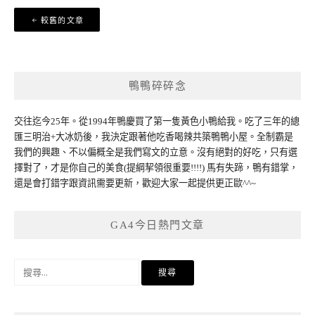
文
較舊的文章
章
導
覽
鴨鴨碎碎念
交往迄今25年。從1994年鴨慶買了第一隻黃色小鴨給我。吃了三年的總
匯三明治+大冰奶後，我決定跟著他吃香喝辣共築鴨鴨小屋。全制霸是
我們的興趣、不以偏概全是我們寫文的立意。沒有絕對的好吃，只有選
擇對了，才是你自己的美食(提綱挈領很重要!!!!) 馬有失蹄，鴨有錯掌，
還是會打錯字跟資訊需要更新，歡迎大家一起提供更正歐^^~
GA4今日熱門文章
搜
尋
關
鍵