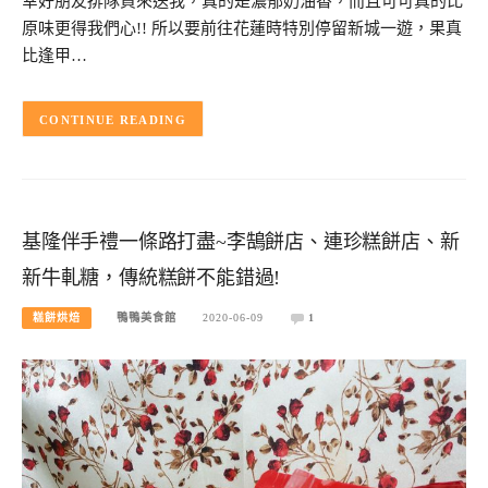
幸好朋友排隊買來送我，真的是濃郁奶油香，而且可可真的比
原味更得我們心!! 所以要前往花蓮時特別停留新城一遊，果真
比逢甲…
CONTINUE READING
基隆伴手禮一條路打盡~李鵠餅店、連珍糕餅店、新
新牛軋糖，傳統糕餅不能錯過!
糕餅烘焙
鴨鴨美食館
2020-06-09
1