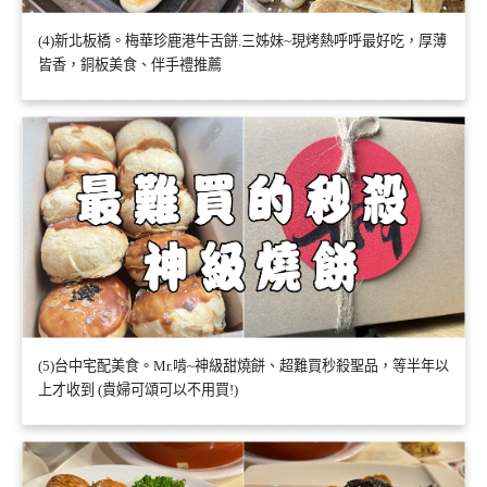
(4)新北板橋。梅華珍鹿港牛舌餅.三姊妹~現烤熱呼呼最好吃，厚薄
皆香，銅板美食、伴手禮推薦
(5)台中宅配美食。Mr.啃~神級甜燒餅、超難買秒殺聖品，等半年以
上才收到 (貴婦可頌可以不用買!)