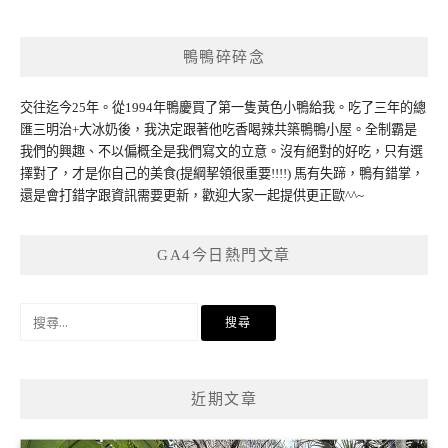
鴨鴨碎碎念
交往迄今25年。從1994年鴨慶買了第一隻黃色小鴨給我。吃了三年的總
匯三明治+大冰奶後，我決定跟著他吃香喝辣共築鴨鴨小屋。全制霸是
我們的興趣、不以偏概全是我們寫文的立意。沒有絕對的好吃，只有選
擇對了，才是你自己的美食(提綱挈領很重要!!!!) 馬有失蹄，鴨有錯掌，
還是會打錯字跟資訊需要更新，歡迎大家一起提供更正歐^^~
GA4今日熱門文章
搜
尋
關
鍵
近期文章
字: