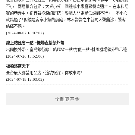
不小，兩層樓含包廂；大桌小桌、團體或小家庭聚餐皆適合。 在永和隱
密的巷弄中，卻有著極深的庭院；餐廳大門更是低調到不行，一不小心
就錯過了! 但繞過客家小館的前庭，林木鬱鬱之中就聞人聲鼎沸，饕客
絡繹不絕。
(2024-08-07 18:07:02)
線上結匯省一點!~機場直接領外幣
出國換外幣，臺灣銀行線上結匯省一點!方便一點~桃園機場領外幣示範
(2024-07-26 13:52:06)
板橋逐露天下
全台最大露營用品店，這坑很深，你敢來嗎?
(2024-07-19 12:03:02)
全制霸基金