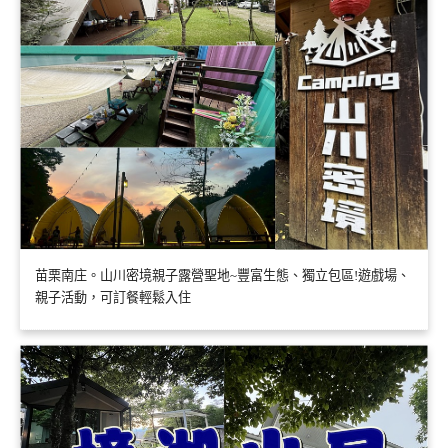
苗栗南庄。山川密境親子露營聖地~豐富生態、獨立包區!遊戲場、
親子活動，可訂餐輕鬆入住