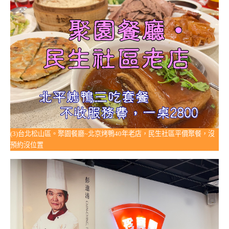
(3)台北松山區。聚園餐廳~北京烤鴨40年老店，民生社區平價聚餐，沒
預約沒位置