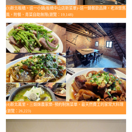
(3)新北板橋。這一小鍋(板橋中山店新菜單)~這一鍋餐飲品牌，老派懷舊
風，附餐、青菜自助無限(瀏覽：19,148)
(4)新北萬里。三姐妹農家樂~預約制無菜單，最天然費工的家常大料理
(瀏覽：26,223)