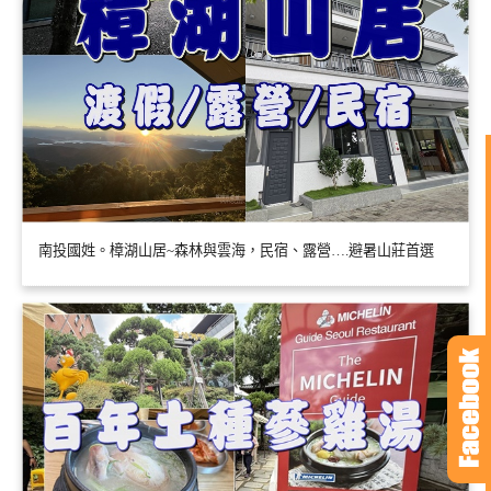
南投國姓。樟湖山居~森林與雲海，民宿、露營….避暑山莊首選