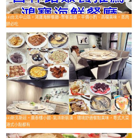
(4)台北中山區。鴻寶海鮮餐廳~聚餐首選，平價小酌、高檔美味，蒸肉
餅必吃
(4)新北新莊。廣泰樓小館~氣派新裝潢，環境舒適餐點美味，粵式大菜
港式小點都有