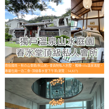
南投國姓。秋の山會館(秋山居)~會員制私人別墅，獨棟villa溫泉湯屋、
專屬包廂一泊二食+頂級春水堂下午茶(瀏覽：54,827)