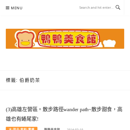
Skip
MENU
to
content
鴨鴨美食館
美食/旅遊/米其林親子資料收集
標籤:
伯爵奶茶
(3)高雄左營區。散步路徑wander path~散步甜食，高
雄也有蜷尾家!
冰/甜品/飲料/零嘴
鴨鴨美食館
2014-03-10