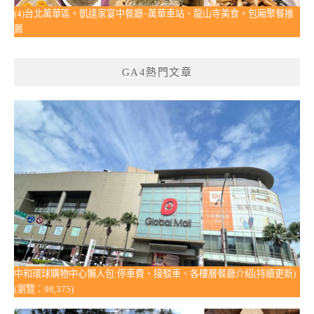
(4)台北萬華區。凱達家宴中餐廳~萬華車站、龍山寺美食，包廂聚餐推
薦
GA4熱門文章
中和環球購物中心懶人包:停車費、接駁車、各樓層餐廳介紹(持續更新)
(瀏覽：98,375)