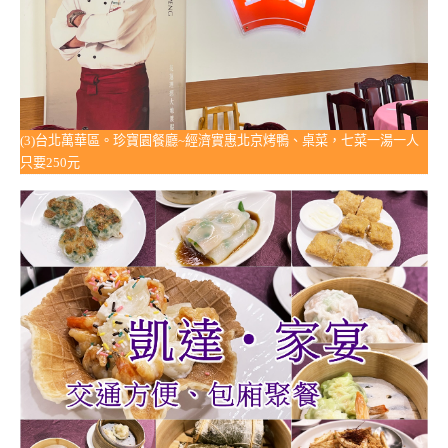
(3)台北萬華區。珍寶園餐廳~經濟實惠北京烤鴨、桌菜，七菜一湯一人
只要250元