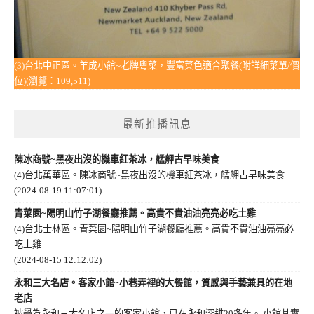
(3)台北中正區。羊成小館~老牌粵菜，豐富菜色適合聚餐(附詳細菜單/價
位)(瀏覽：109,511)
最新推播訊息
陳冰商號~黑夜出沒的機車紅茶冰，艋舺古早味美食
(4)台北萬華區。陳冰商號~黑夜出沒的機車紅茶冰，艋舺古早味美食
(2024-08-19 11:07:01)
青菜園~陽明山竹子湖餐廳推薦。高貴不貴油油亮亮必吃土雞
(4)台北士林區。青菜園~陽明山竹子湖餐廳推薦。高貴不貴油油亮亮必
吃土雞
(2024-08-15 12:12:02)
永和三大名店。客家小館~小巷弄裡的大餐館，質感與手藝兼具的在地
老店
被譽為永和三大名店之一的客家小館，已在永和深耕20多年。 小館其實