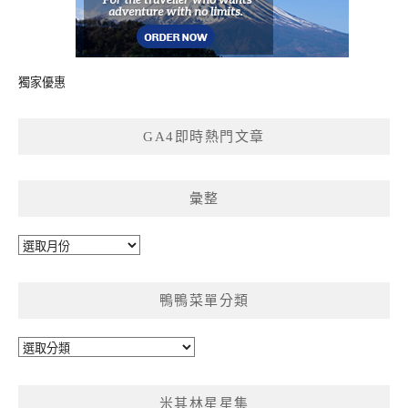
獨家優惠
GA4即時熱門文章
彙整
彙
整
鴨鴨菜單分類
鴨
鴨
菜
米其林星星集
單