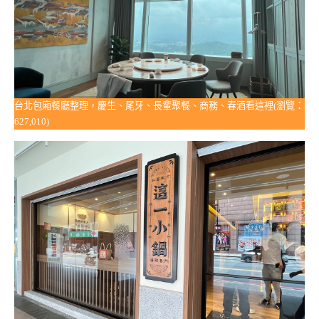
台北包廂餐廳整理，慶生、尾牙、長輩聚餐、商務、春酒看這裡(瀏覽：
627,010)