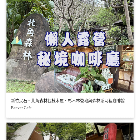
新竹尖石。北角森林包棟木屋、杉木林營地與森林系河狸咖啡館
Beaver Cafe