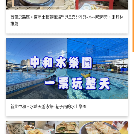
首爾忠路區。百年土種蔘雞湯백년토종삼계탕~本村韓屋旁、米其林
推薦
新北中和。水藍天游泳館~巷子內的水上樂園!