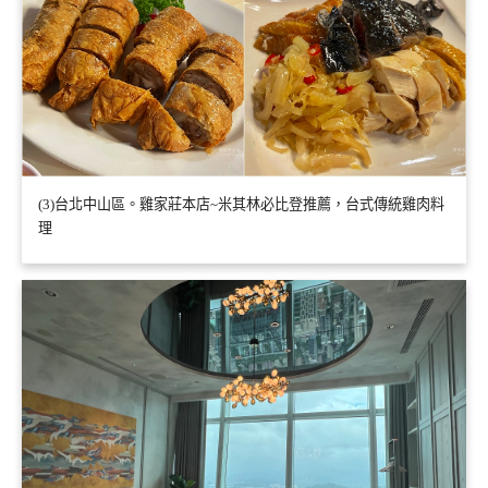
(3)台北中山區。雞家莊本店~米其林必比登推薦，台式傳統雞肉料
理