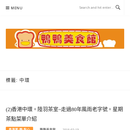
Skip
MENU
to
content
鴨鴨美食館
美食/旅遊/米其林親子資料收集
標籤:
中環
(2)香港中環。陸羽茶室~走過80年風雨老字號。星期
茶點菜單介紹
香港粥/麵/點心
鴨鴨美食館
2016-03-19