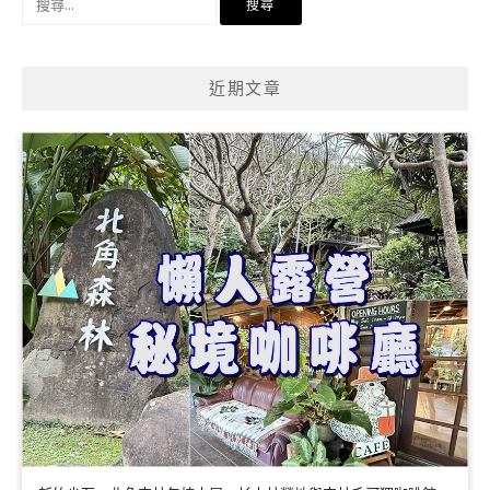
尋
關
鍵
近期文章
字: