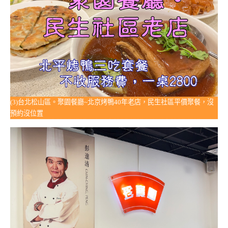
(3)台北松山區。聚園餐廳~北京烤鴨40年老店，民生社區平價聚餐，沒
預約沒位置