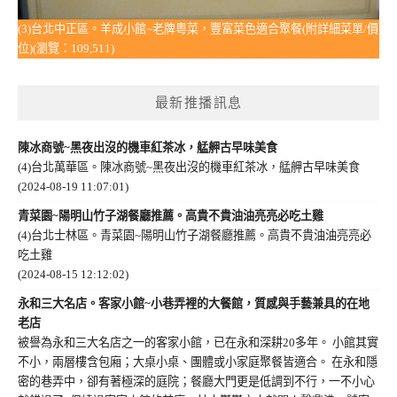
(3)台北中正區。羊成小館~老牌粵菜，豐富菜色適合聚餐(附詳細菜單/價
位)(瀏覽：109,511)
最新推播訊息
陳冰商號~黑夜出沒的機車紅茶冰，艋舺古早味美食
(4)台北萬華區。陳冰商號~黑夜出沒的機車紅茶冰，艋舺古早味美食
(2024-08-19 11:07:01)
青菜園~陽明山竹子湖餐廳推薦。高貴不貴油油亮亮必吃土雞
(4)台北士林區。青菜園~陽明山竹子湖餐廳推薦。高貴不貴油油亮亮必
吃土雞
(2024-08-15 12:12:02)
永和三大名店。客家小館~小巷弄裡的大餐館，質感與手藝兼具的在地
老店
被譽為永和三大名店之一的客家小館，已在永和深耕20多年。 小館其實
不小，兩層樓含包廂；大桌小桌、團體或小家庭聚餐皆適合。 在永和隱
密的巷弄中，卻有著極深的庭院；餐廳大門更是低調到不行，一不小心