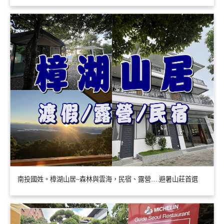
南投國姓。樟湖山居~森林與雲海，民宿、露營….避暑山莊首選