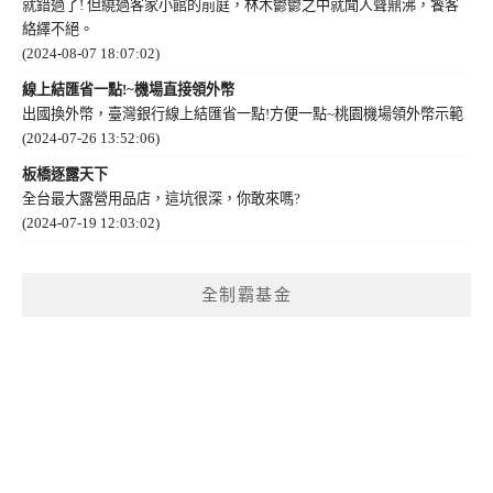
就錯過了! 但繞過客家小館的前庭，林木鬱鬱之中就聞人聲鼎沸，饕客
絡繹不絕。
(2024-08-07 18:07:02)
線上結匯省一點!~機場直接領外幣
出國換外幣，臺灣銀行線上結匯省一點!方便一點~桃園機場領外幣示範
(2024-07-26 13:52:06)
板橋逐露天下
全台最大露營用品店，這坑很深，你敢來嗎?
(2024-07-19 12:03:02)
全制霸基金