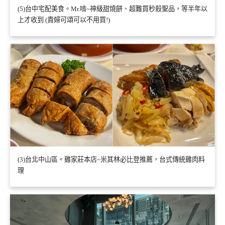
(5)台中宅配美食。Mr.啃~神級甜燒餅、超難買秒殺聖品，等半年以
上才收到 (貴婦可頌可以不用買!)
(3)台北中山區。雞家莊本店~米其林必比登推薦，台式傳統雞肉料
理