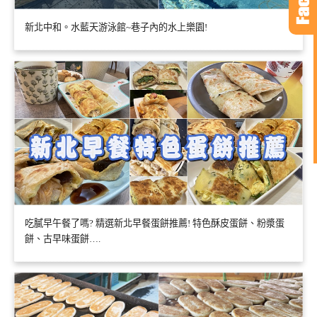
新北中和。水藍天游泳館~巷子內的水上樂園!
吃膩早午餐了嗎? 精選新北早餐蛋餅推薦! 特色酥皮蛋餅、粉漿蛋
餅、古早味蛋餅….