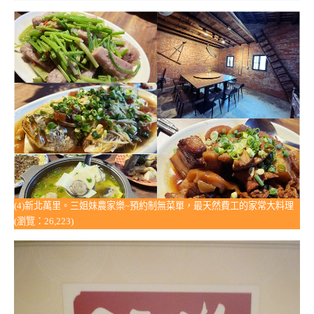
(4)新北萬里。三姐妹農家樂~預約制無菜單，最天然費工的家常大料理
(瀏覽：26,223)