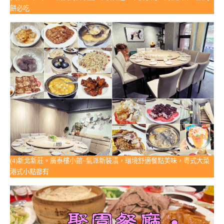
餅必吃
(4)新北新莊。廣泰樓小館~氣派新裝潢，環境舒適餐點美味，粵式大菜
港式小點都有