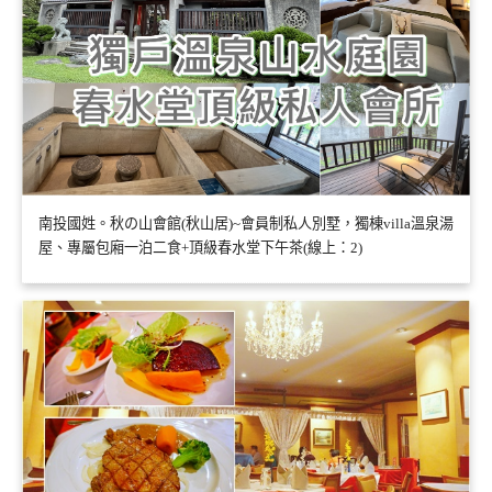
南投國姓。秋の山會館(秋山居)~會員制私人別墅，獨棟villa溫泉湯
屋、專屬包廂一泊二食+頂級春水堂下午茶(線上：2)