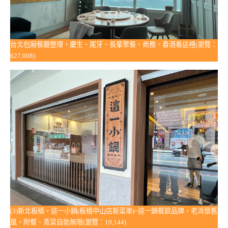
台北包廂餐廳整理，慶生、尾牙、長輩聚餐、商務、春酒看這裡(瀏覽：
627,008)
(3)新北板橋。這一小鍋(板橋中山店新菜單)~這一鍋餐飲品牌，老派懷舊
風，附餐、青菜自助無限(瀏覽：19,144)