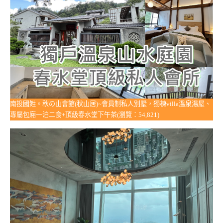
南投國姓。秋の山會館(秋山居)~會員制私人別墅，獨棟villa溫泉湯屋、
專屬包廂一泊二食+頂級春水堂下午茶(瀏覽：54,821)