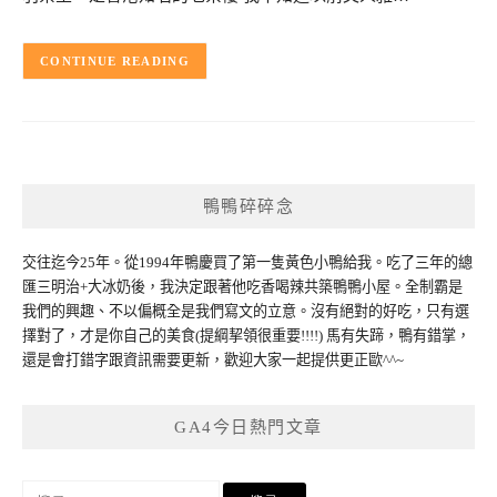
CONTINUE READING
鴨鴨碎碎念
交往迄今25年。從1994年鴨慶買了第一隻黃色小鴨給我。吃了三年的總
匯三明治+大冰奶後，我決定跟著他吃香喝辣共築鴨鴨小屋。全制霸是
我們的興趣、不以偏概全是我們寫文的立意。沒有絕對的好吃，只有選
擇對了，才是你自己的美食(提綱挈領很重要!!!!) 馬有失蹄，鴨有錯掌，
還是會打錯字跟資訊需要更新，歡迎大家一起提供更正歐^^~
GA4今日熱門文章
搜