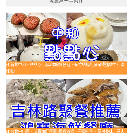
燒臘與一盅兩件
(4)新北中和。點點心~流鼻涕的豬仔包、有竹蜻蜓的豬豬煲進駐中和環
球啦!
(4)台北中山區。鴻寶海鮮餐廳~聚餐首選，平價小酌、高檔美味，蒸肉