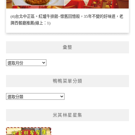
(4)台北中正區。紅爐牛排館~懷舊回憶殺，35年不變的好味道，老
牌西餐廳推薦(線上：1)
彙整
彙
整
鴨鴨菜單分類
鴨
鴨
菜
米其林星星集
單
分
類