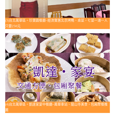
(3)台北萬華區。珍寶園餐廳~經濟實惠北京烤鴨、桌菜，七菜一湯一人
只要250元
(4)台北萬華區。凱達家宴中餐廳~萬華車站、龍山寺美食，包廂聚餐推
薦