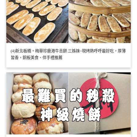
(4)新北板橋。梅華珍鹿港牛舌餅.三姊妹~現烤熱呼呼最好吃，厚薄
皆香，銅板美食、伴手禮推薦