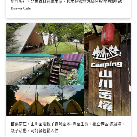
新竹尖石。北角森林包棟木屋、杉木林營地與森林系河狸咖啡館
Beaver Cafe
苗栗南庄。山川密境親子露營聖地~豐富生態、獨立包區!遊戲場、
親子活動，可訂餐輕鬆入住