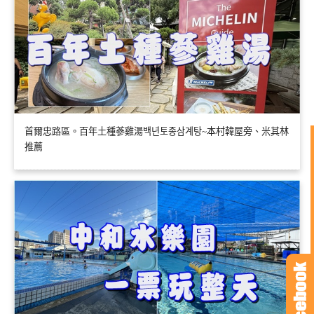
首爾忠路區。百年土種蔘雞湯백년토종삼계탕~本村韓屋旁、米其林
推薦