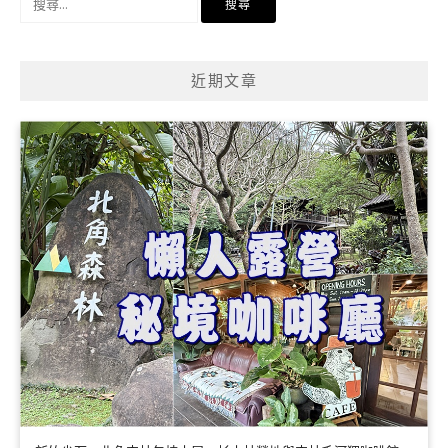
尋
關
鍵
近期文章
字: