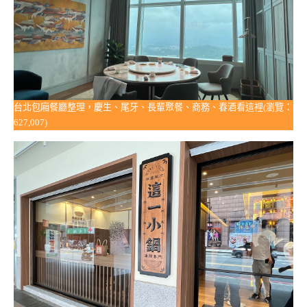
台北包廂餐廳整理，慶生、尾牙、長輩聚餐、商務、春酒看這裡(瀏覽：
627,007)