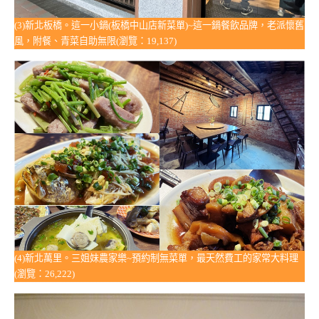
(3)新北板橋。這一小鍋(板橋中山店新菜單)~這一鍋餐飲品牌，老派懷舊
風，附餐、青菜自助無限(瀏覽：19,137)
(4)新北萬里。三姐妹農家樂~預約制無菜單，最天然費工的家常大料理
(瀏覽：26,222)