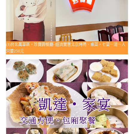
(3)台北萬華區。珍寶園餐廳~經濟實惠北京烤鴨、桌菜，七菜一湯一人
只要250元