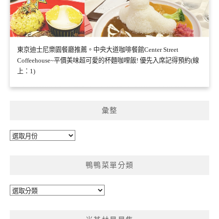
東京迪士尼樂園餐廳推薦。中央大道咖啡餐館Center Street
Coffeehouse~平價美味超可愛的杯麵咖哩飯! 優先入席記得預約(線
上：1)
彙整
彙
整
鴨鴨菜單分類
鴨
鴨
菜