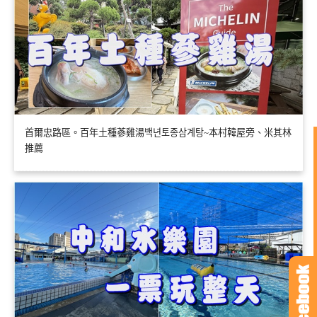
首爾忠路區。百年土種蔘雞湯백년토종삼계탕~本村韓屋旁、米其林
推薦