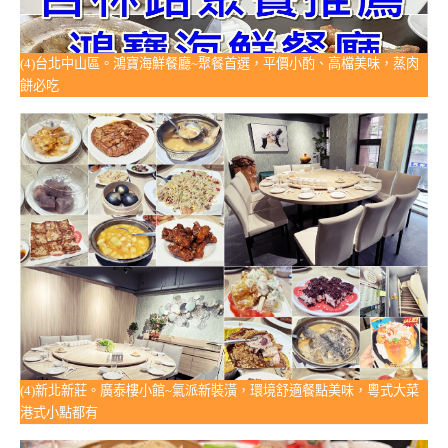
(4)台北中山區。鴻寶海鮮餐廳~聚餐首選，平價小酌、高檔美味，蒸肉
餅必吃
(4)新北新莊。廣泰樓小館~氣派新裝潢，環境舒適餐點美味，粵式大菜
港式小點都有