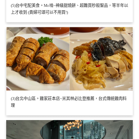
(5)台中宅配美食。Mr.啃~神級甜燒餅、超難買秒殺聖品，等半年以
上才收到 (貴婦可頌可以不用買!)
(3)台北中山區。雞家莊本店~米其林必比登推薦，台式傳統雞肉料
理