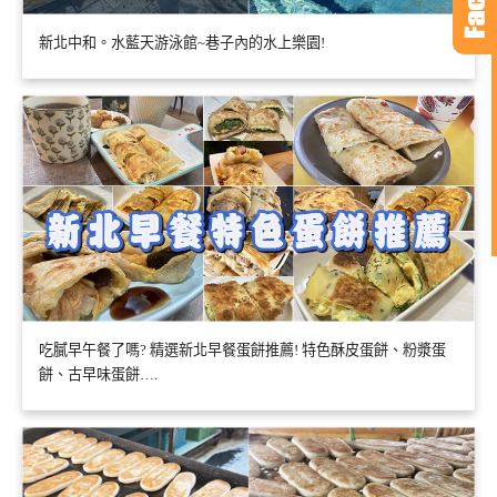
新北中和。水藍天游泳館~巷子內的水上樂園!
吃膩早午餐了嗎? 精選新北早餐蛋餅推薦! 特色酥皮蛋餅、粉漿蛋
餅、古早味蛋餅….