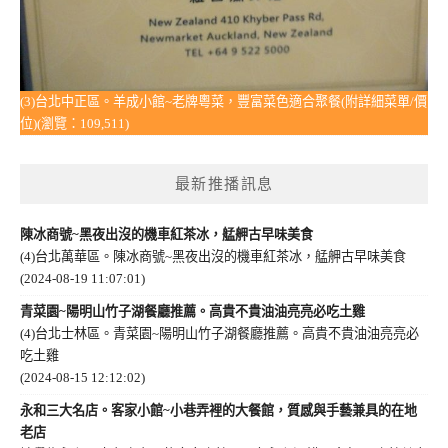
(3)台北中正區。羊成小館~老牌粵菜，豐富菜色適合聚餐(附詳細菜單/價
位)(瀏覽：109,511)
最新推播訊息
陳冰商號~黑夜出沒的機車紅茶冰，艋舺古早味美食
(4)台北萬華區。陳冰商號~黑夜出沒的機車紅茶冰，艋舺古早味美食
(2024-08-19 11:07:01)
青菜園~陽明山竹子湖餐廳推薦。高貴不貴油油亮亮必吃土雞
(4)台北士林區。青菜園~陽明山竹子湖餐廳推薦。高貴不貴油油亮亮必
吃土雞
(2024-08-15 12:12:02)
永和三大名店。客家小館~小巷弄裡的大餐館，質感與手藝兼具的在地
老店