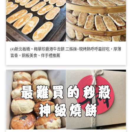
(4)新北板橋。梅華珍鹿港牛舌餅.三姊妹~現烤熱呼呼最好吃，厚薄
皆香，銅板美食、伴手禮推薦