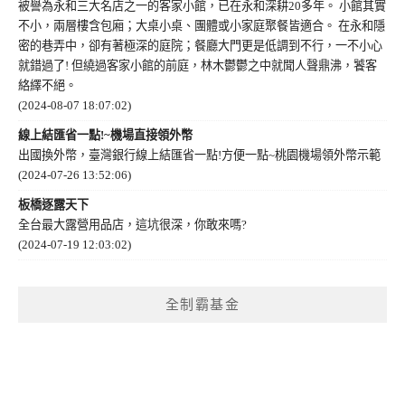
被譽為永和三大名店之一的客家小館，已在永和深耕20多年。 小館其實
不小，兩層樓含包廂；大桌小桌、團體或小家庭聚餐皆適合。 在永和隱
密的巷弄中，卻有著極深的庭院；餐廳大門更是低調到不行，一不小心
就錯過了! 但繞過客家小館的前庭，林木鬱鬱之中就聞人聲鼎沸，饕客
絡繹不絕。
(2024-08-07 18:07:02)
線上結匯省一點!~機場直接領外幣
出國換外幣，臺灣銀行線上結匯省一點!方便一點~桃園機場領外幣示範
(2024-07-26 13:52:06)
板橋逐露天下
全台最大露營用品店，這坑很深，你敢來嗎?
(2024-07-19 12:03:02)
全制霸基金