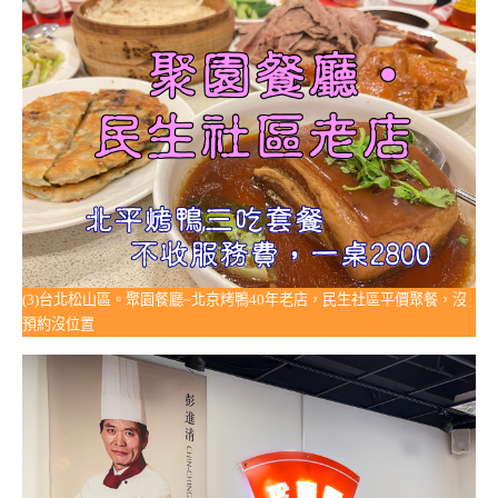
(3)台北松山區。聚園餐廳~北京烤鴨40年老店，民生社區平價聚餐，沒
預約沒位置