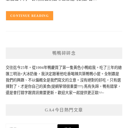
CONTINUE READING
鴨鴨碎碎念
交往迄今25年。從1994年鴨慶買了第一隻黃色小鴨給我。吃了三年的總
匯三明治+大冰奶後，我決定跟著他吃香喝辣共築鴨鴨小屋。全制霸是
我們的興趣、不以偏概全是我們寫文的立意。沒有絕對的好吃，只有選
擇對了，才是你自己的美食(提綱挈領很重要!!!!) 馬有失蹄，鴨有錯掌，
還是會打錯字跟資訊需要更新，歡迎大家一起提供更正歐^^~
GA4今日熱門文章
搜