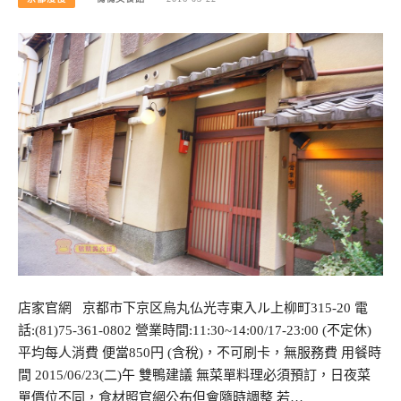
店家官網 京都市下京区烏丸仏光寺東入ル上柳町315-20 電
話:(81)75-361-0802 營業時間:11:30~14:00/17-23:00 (不定休)
平均每人消費 便當850円 (含稅)，不可刷卡，無服務費 用餐時
間 2015/06/23(二)午 雙鴨建議 無菜單料理必須預訂，日夜菜
單價位不同，食材照官網公布但會隨時調整 若…