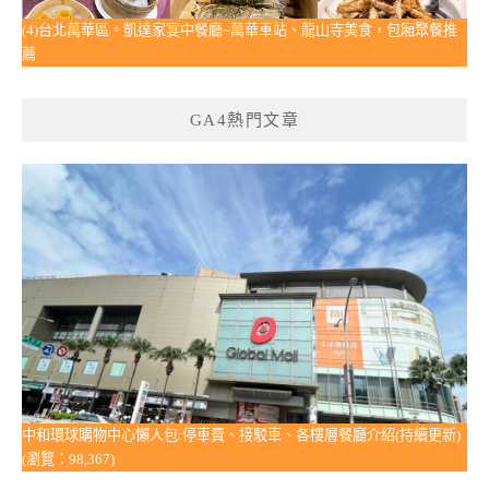
(4)台北萬華區。凱達家宴中餐廳~萬華車站、龍山寺美食，包廂聚餐推
薦
GA4熱門文章
中和環球購物中心懶人包:停車費、接駁車、各樓層餐廳介紹(持續更新)
(瀏覽：98,367)