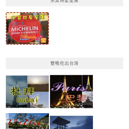
米其林星星集
單
分
類
雙鴨吃出台灣