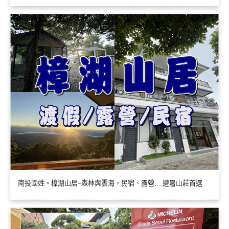
南投國姓。樟湖山居~森林與雲海，民宿、露營….避暑山莊首選