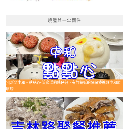
燒臘與一盅兩件
(4)新北中和。點點心~流鼻涕的豬仔包、有竹蜻蜓的豬豬煲進駐中和環
球啦!