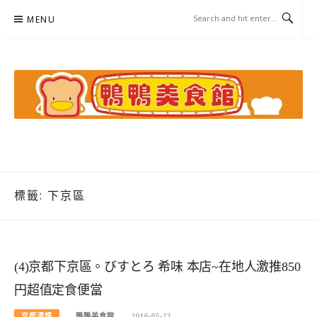
Skip
MENU
to
content
鴨鴨美食館
美食/旅遊/米其林親子資料收集
標籤:
下京區
(4)京都下京區。びすとろ 希味 本店~在地人激推850
円超值定食便當
京都漫慢
鴨鴨美食館
2016-05-22