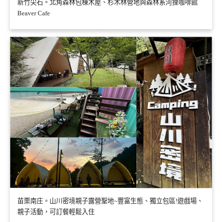
新竹尖石。北角森林包棟木屋、杉木林營地與森林系河狸咖啡館
Beaver Cafe
苗栗南庄。山川密境親子露營聖地~豐富生態、獨立包區!遊戲場、
親子活動，可訂餐輕鬆入住