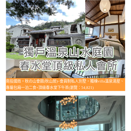
南投國姓。秋の山會館(秋山居)~會員制私人別墅，獨棟villa溫泉湯屋、
專屬包廂一泊二食+頂級春水堂下午茶(瀏覽：54,821)