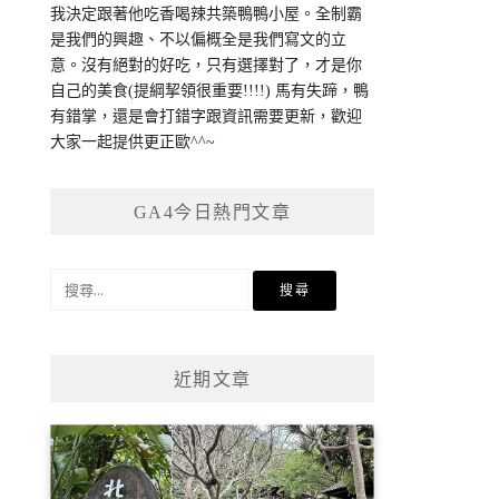
我決定跟著他吃香喝辣共築鴨鴨小屋。全制霸
是我們的興趣、不以偏概全是我們寫文的立
意。沒有絕對的好吃，只有選擇對了，才是你
自己的美食(提綱挈領很重要!!!!) 馬有失蹄，鴨
有錯掌，還是會打錯字跟資訊需要更新，歡迎
大家一起提供更正歐^^~
GA4今日熱門文章
搜
尋
關
鍵
近期文章
字: