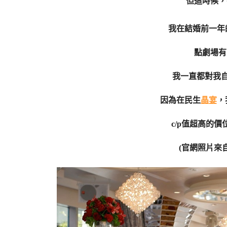
但這時候，
我在結婚前一年
點劇場有
我一直都對我
因為在民生
晶宴
，
c/p值超高的
(官網照片來