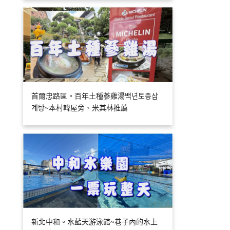
首爾忠路區。百年土種蔘雞湯백년토종삼
계탕~本村韓屋旁、米其林推薦
新北中和。水藍天游泳館~巷子內的水上