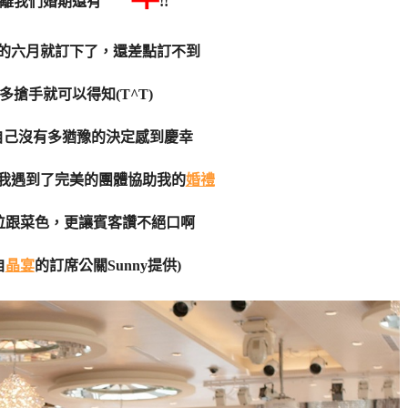
離我們婚期還有
!!
的六月就訂下了，還差點訂不到
多搶手就可以得知(T^T)
自己沒有多猶豫的決定感到慶幸
我遇到了完美的團體協助我的
婚禮
價位跟菜色，更讓賓客讚不絕口啊
自
晶宴
的訂席公關Sunny提供)