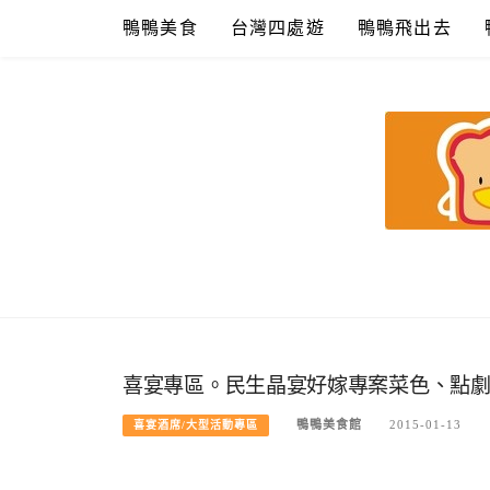
Skip
鴨鴨美食
台灣四處遊
鴨鴨飛出去
to
content
鴨鴨美食館
美食/旅遊/米其林親子資料收集
喜宴專區。民生晶宴好嫁專案菜色、點
鴨鴨美食館
2015-01-13
喜宴酒席/大型活動專區