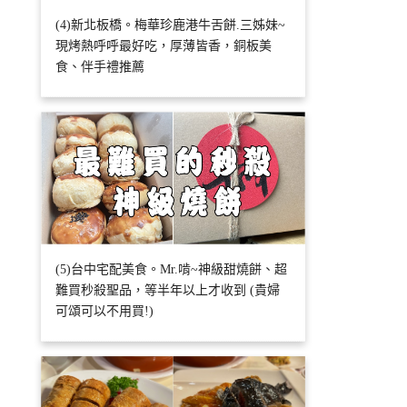
(4)新北板橋。梅華珍鹿港牛舌餅.三姊妹~
現烤熱呼呼最好吃，厚薄皆香，銅板美
食、伴手禮推薦
(5)台中宅配美食。Mr.啃~神級甜燒餅、超
難買秒殺聖品，等半年以上才收到 (貴婦
可頌可以不用買!)