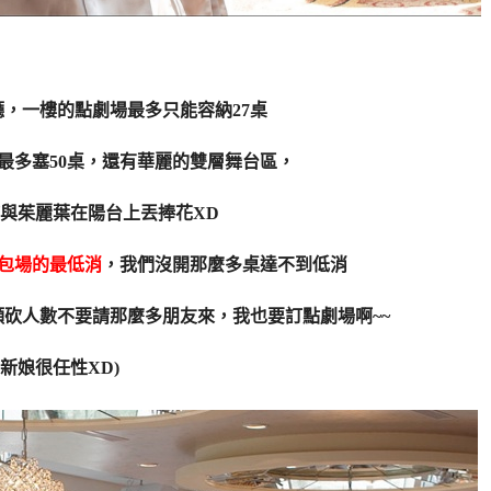
，一樓的點劇場最多只能容納27桌
最多塞50桌，還有華麗的雙層舞台區，
與茱麗葉在陽台上丟捧花XD
包場的最低消
，我們沒開那麼多桌達不到低消
砍人數不要請那麼多朋友來，我也要訂點劇場啊~~
(新娘很任性XD)