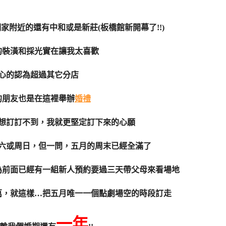
家附近的還有中和或是新莊(板橋館新開幕了!!)
的裝潢和採光實在讓我太喜歡
心的認為超過其它分店
的朋友也是在這裡舉辦
婚禮
想訂訂不到，我就更堅定訂下來的心願
六或周日，但一問，五月的周末已經全滿了
為前面已經有一組新人預約要過三天帶父母來看場地
萬，就這樣…把五月唯一一個點劇場空的時段訂走
一年