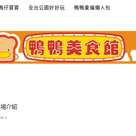
鴨仔寶寶
全台公園好好玩
鴨鴨彙編懶人包
劇場介紹
1