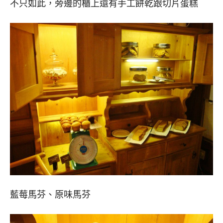
不只如此，旁邊的櫃上還有手工餅乾跟切片蛋糕
藍莓馬芬、原味馬芬