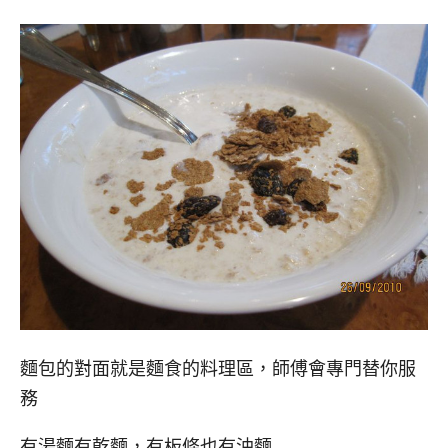
麵包的對面就是麵食的料理區，師傅會專門替你服
務
有湯麵有乾麵，有板條也有油麵