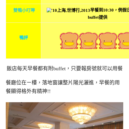
早餐到10:30，例
雙鴨小叮嚀
buffet提供
鴨評
飯店每天早餐都有附buffet，只要報房號就可以用餐
餐廳位在ㄧ樓，落地窗讓整片陽光灑進，早餐的用
餐顯得格外有精神!!