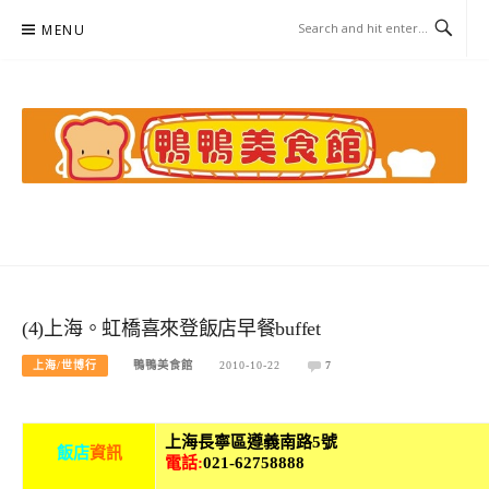
Skip
MENU
to
content
鴨鴨美食館
美食/旅遊/米其林親子資料收集
(4)上海。虹橋喜來登飯店早餐buffet
上海/世博行
鴨鴨美食館
2010-10-22
7
上海長寧區遵義南路5號
飯店
資訊
電話:
021-62758888