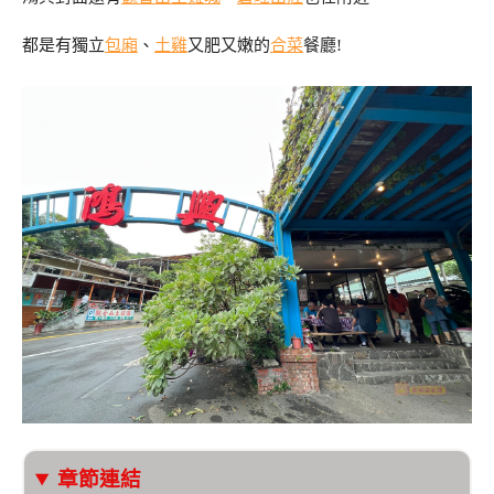
都是有獨立
包廂
、
土雞
又肥又嫩的
合菜
餐廳!
章節連結