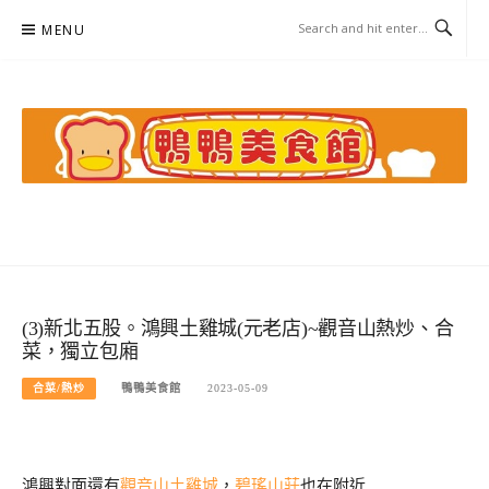
Skip
MENU
to
content
鴨鴨美食館
美食/旅遊/米其林親子資料收集
(3)新北五股。鴻興土雞城(元老店)~觀音山熱炒、合
菜，獨立包廂
合菜/熱炒
鴨鴨美食館
2023-05-09
鴻興對面還有
觀音山土雞城
，
碧瑤山莊
也在附近