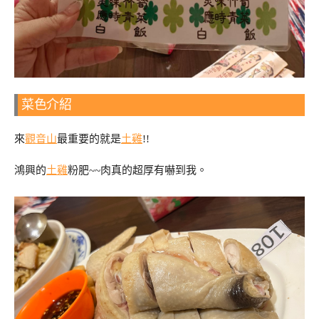
菜色介紹
來
觀音山
最重要的就是
土雞
!!
鴻興的
土雞
粉肥~~肉真的超厚有嚇到我。