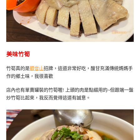
美味竹筍
竹筍真的是
觀音山
招牌，這道非常好吃，酸甘充滿傳統媽媽手
作的鄉土味，我很喜歡
店內也有單賣罐裝的竹筍喔! 上頭的肉是點綴用的~但跟端一盤
炒竹筍比起來，我反而覺得這道有誠意。