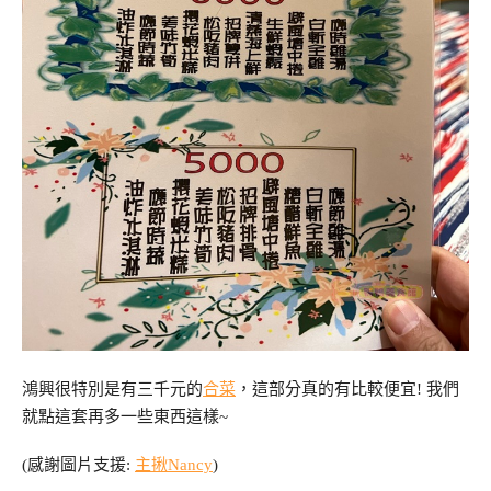
鴻興很特別是有三千元的
合菜
，這部分真的有比較便宜! 我們
就點這套再多一些東西這樣~
(感謝圖片支援:
主揪Nancy
)