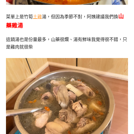
山
菜單上是竹筍
土雞
湯，但因為季節不對，阿姨建議我們換
藥雞湯
這鍋湯也是份量最多，山藥很爛、湯有鮮味我覺得很不錯，只
是雞肉就很柴