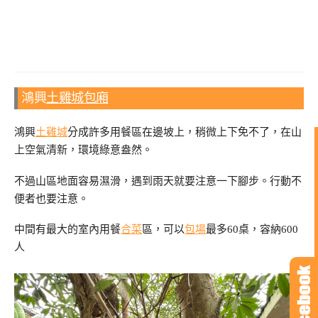
鴻興
土雞城
包廂
鴻興
土雞城
分成許多用餐區在邊坡上，稍微上下免不了，在山
上空氣清新，環境綠意盎然。
不過山區地面容易濕滑，遇到雨天就要注意一下腳步。行動不
便者也要注意。
中間有最大的室內用餐
合菜
區，可以
包場
最多60桌，容納600
人