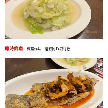
應時鮮魚
，糖醋作法，還有附炸銀絲卷