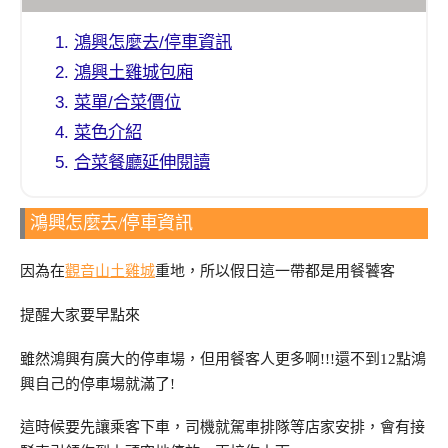
鴻興怎麼去/停車資訊
鴻興土雞城包廂
菜單/合菜價位
菜色介紹
合菜餐廳延伸閱讀
鴻興怎麼去/停車資訊
因為在
觀音山土雞城
重地，所以假日這一帶都是用餐饕客
提醒大家要早點來
雖然鴻興有廣大的停車場，但用餐客人更多啊!!!還不到12點鴻
興自己的停車場就滿了!
這時候要先讓乘客下車，司機就駕車排隊等店家安排，會有接