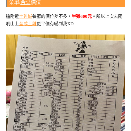
菜單/
合菜
價位
這附近
土雞城
餐廳的價位差不多，
半雞600元
。所以上次去陽
明山上
全成土雞
更平價有嚇到我XD