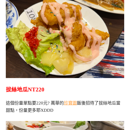
拔絲地瓜NT220
這個份量單點要220元? 萬華的
珍寶園
飯後招待了拔絲地瓜當
甜點，份量更多耶XDDD