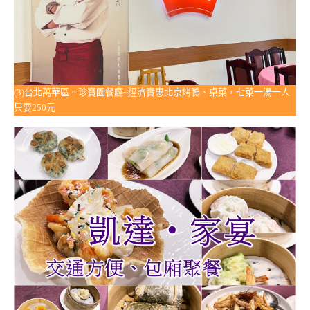
(3)台北萬華區。珍寶園餐廳~經濟實惠北京烤鴨、桌菜，七菜一湯一人
只要250元