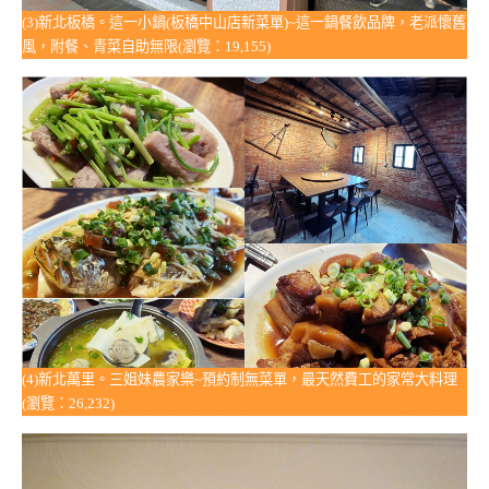
(3)新北板橋。這一小鍋(板橋中山店新菜單)~這一鍋餐飲品牌，老派懷舊
風，附餐、青菜自助無限(瀏覽：19,155)
(4)新北萬里。三姐妹農家樂~預約制無菜單，最天然費工的家常大料理
(瀏覽：26,232)