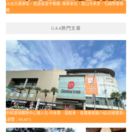
(4)台北萬華區。凱達家宴中餐廳~萬華車站、龍山寺美食，包廂聚餐推
薦
GA4熱門文章
中和環球購物中心懶人包:停車費、接駁車、各樓層餐廳介紹(持續更新)
(瀏覽：98,407)