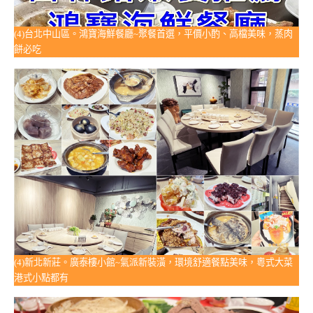
(4)台北中山區。鴻寶海鮮餐廳~聚餐首選，平價小酌、高檔美味，蒸肉
餅必吃
(4)新北新莊。廣泰樓小館~氣派新裝潢，環境舒適餐點美味，粵式大菜
港式小點都有