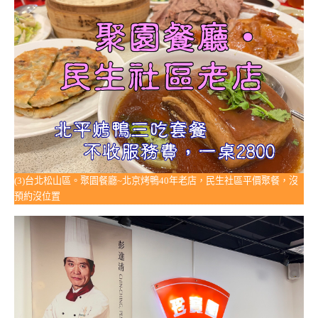
(3)台北松山區。聚園餐廳~北京烤鴨40年老店，民生社區平價聚餐，沒
預約沒位置