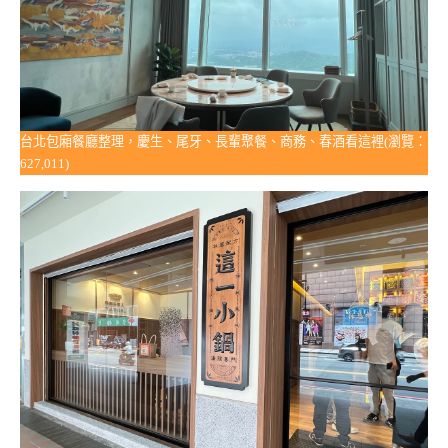
台北包廂餐廳整理，慶生、尾牙、長輩聚餐、商務、春酒看這裡(瀏覽：
627,011)