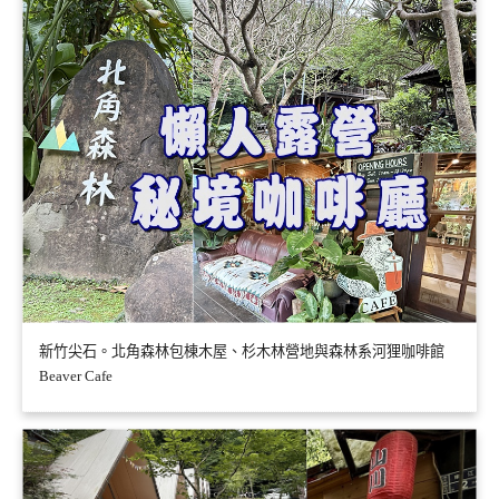
新竹尖石。北角森林包棟木屋、杉木林營地與森林系河狸咖啡館
Beaver Cafe