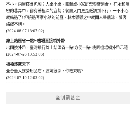
不小，兩層樓含包廂；大桌小桌、團體或小家庭聚餐皆適合。 在永和隱
密的巷弄中，卻有著極深的庭院；餐廳大門更是低調到不行，一不小心
就錯過了! 但繞過客家小館的前庭，林木鬱鬱之中就聞人聲鼎沸，饕客
絡繹不絕。
(2024-08-07 18:07:02)
線上結匯省一點!~機場直接領外幣
出國換外幣，臺灣銀行線上結匯省一點!方便一點~桃園機場領外幣示範
(2024-07-26 13:52:06)
板橋逐露天下
全台最大露營用品店，這坑很深，你敢來嗎?
(2024-07-19 12:03:02)
全制霸基金