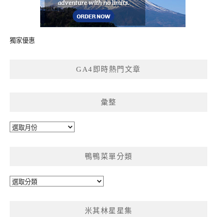
獨家優惠
GA4即時熱門文章
彙整
彙
整
鴨鴨菜單分類
鴨
鴨
菜
米其林星星集
單