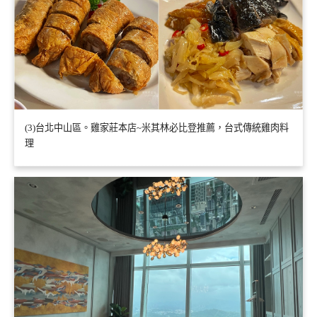
(3)台北中山區。雞家莊本店~米其林必比登推薦，台式傳統雞肉料
理