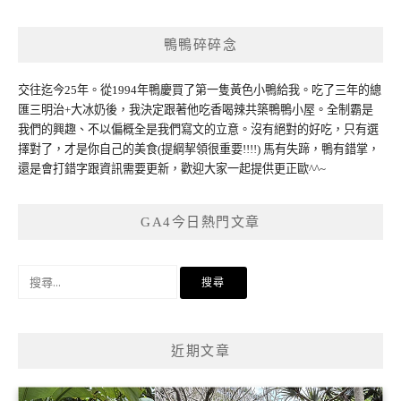
鴨鴨碎碎念
交往迄今25年。從1994年鴨慶買了第一隻黃色小鴨給我。吃了三年的總
匯三明治+大冰奶後，我決定跟著他吃香喝辣共築鴨鴨小屋。全制霸是
我們的興趣、不以偏概全是我們寫文的立意。沒有絕對的好吃，只有選
擇對了，才是你自己的美食(提綱挈領很重要!!!!) 馬有失蹄，鴨有錯掌，
還是會打錯字跟資訊需要更新，歡迎大家一起提供更正歐^^~
GA4今日熱門文章
搜
尋
關
鍵
近期文章
字: