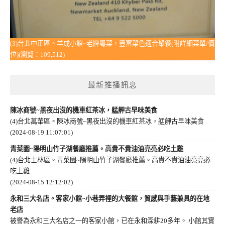
(3)台北中正區。羊成小館~老牌粵菜，豐富菜色適合聚餐(附詳細菜單/價
位)(瀏覽：109,512)
最新推播訊息
陳冰商號~黑夜出沒的機車紅茶冰，艋舺古早味美食
(4)台北萬華區。陳冰商號~黑夜出沒的機車紅茶冰，艋舺古早味美食
(2024-08-19 11:07:01)
青菜園~陽明山竹子湖餐廳推薦。高貴不貴油油亮亮必吃土雞
(4)台北士林區。青菜園~陽明山竹子湖餐廳推薦。高貴不貴油油亮亮必
吃土雞
(2024-08-15 12:12:02)
永和三大名店。客家小館~小巷弄裡的大餐館，質感與手藝兼具的在地
老店
被譽為永和三大名店之一的客家小館，已在永和深耕20多年。 小館其實