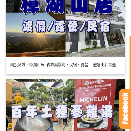
南投國姓。樟湖山居~森林與雲海，民宿、露營….避暑山莊首選