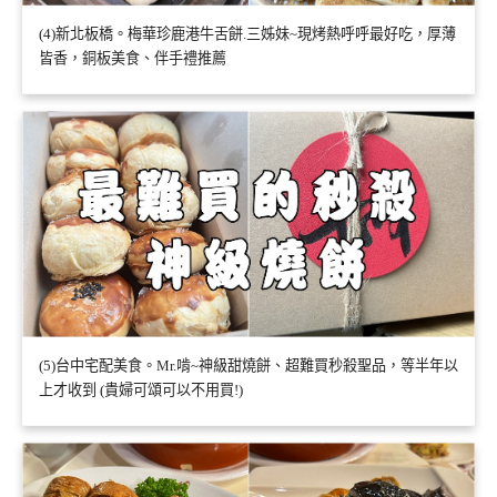
(4)新北板橋。梅華珍鹿港牛舌餅.三姊妹~現烤熱呼呼最好吃，厚薄
皆香，銅板美食、伴手禮推薦
(5)台中宅配美食。Mr.啃~神級甜燒餅、超難買秒殺聖品，等半年以
上才收到 (貴婦可頌可以不用買!)