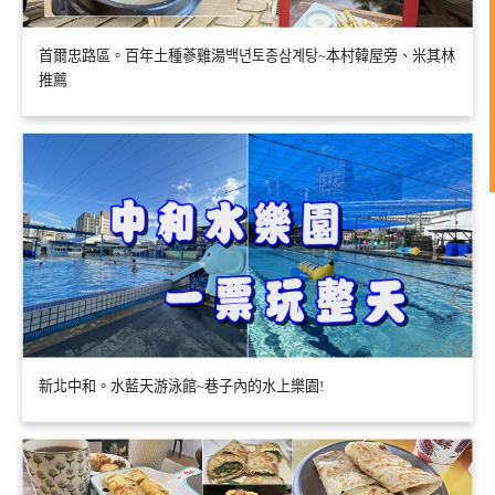
首爾忠路區。百年土種蔘雞湯백년토종삼계탕~本村韓屋旁、米其林
推薦
新北中和。水藍天游泳館~巷子內的水上樂園!