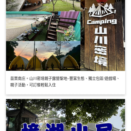
苗栗南庄。山川密境親子露營聖地~豐富生態、獨立包區!遊戲場、
親子活動，可訂餐輕鬆入住