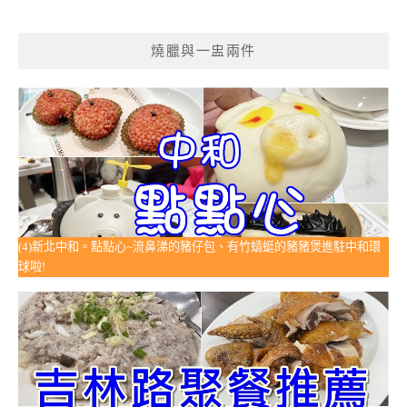
燒臘與一盅兩件
(4)新北中和。點點心~流鼻涕的豬仔包、有竹蜻蜓的豬豬煲進駐中和環
球啦!