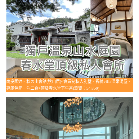
南投國姓。秋の山會館(秋山居)~會員制私人別墅，獨棟villa溫泉湯屋、
專屬包廂一泊二食+頂級春水堂下午茶(瀏覽：54,850)