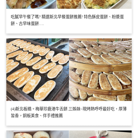
吃膩早午餐了嗎? 精選新北早餐蛋餅推薦! 特色酥皮蛋餅、粉漿蛋
餅、古早味蛋餅….
(4)新北板橋。梅華珍鹿港牛舌餅.三姊妹~現烤熱呼呼最好吃，厚薄
皆香，銅板美食、伴手禮推薦