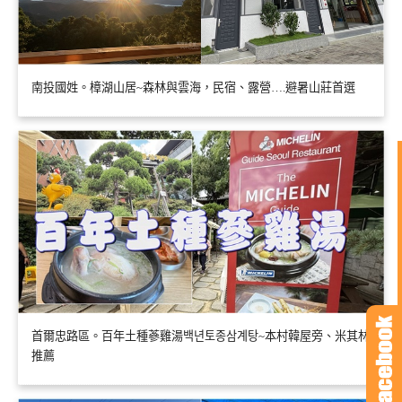
南投國姓。樟湖山居~森林與雲海，民宿、露營….避暑山莊首選
首爾忠路區。百年土種蔘雞湯백년토종삼계탕~本村韓屋旁、米其林
推薦