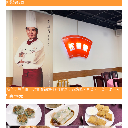
預約沒位置
(3)台北萬華區。珍寶園餐廳~經濟實惠北京烤鴨、桌菜，七菜一湯一人
只要250元