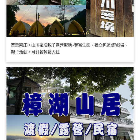
苗栗南庄。山川密境親子露營聖地~豐富生態、獨立包區!遊戲場、
親子活動，可訂餐輕鬆入住