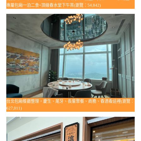
專屬包廂一泊二食+頂級春水堂下午茶(瀏覽：54,842)
台北包廂餐廳整理，慶生、尾牙、長輩聚餐、商務、春酒看這裡(瀏覽：
627,011)