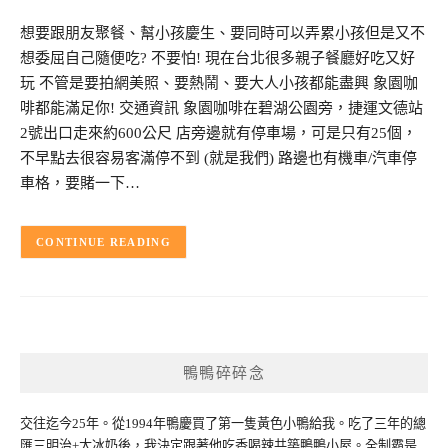
想要跟朋友聚餐、幫小孩慶生、要同時可以弄累小孩但是又不
想委屈自己隨便吃? 不要怕! 現在台北很多親子餐廳好吃又好
玩 不管是要拍網美照、要熱鬧、要大人小孩都能盡興 象園咖
啡都能滿足你! 交通資訊 象園咖啡在碧湖公園旁，捷運文德站
2號出口走來約600公尺 店旁邊就有停車場，可是只有25個，
不早點去很容易客滿停不到 (就是我們) 路邊也有機車/汽車停
車格，要賭一下…
CONTINUE READING
鴨鴨碎碎念
交往迄今25年。從1994年鴨慶買了第一隻黃色小鴨給我。吃了三年的總
匯三明治+大冰奶後，我決定跟著他吃香喝辣共築鴨鴨小屋。全制霸是