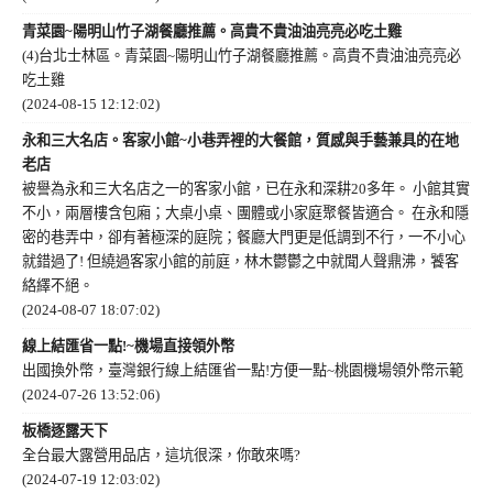
青菜園~陽明山竹子湖餐廳推薦。高貴不貴油油亮亮必吃土雞
(4)台北士林區。青菜園~陽明山竹子湖餐廳推薦。高貴不貴油油亮亮必
吃土雞
(2024-08-15 12:12:02)
永和三大名店。客家小館~小巷弄裡的大餐館，質感與手藝兼具的在地
老店
被譽為永和三大名店之一的客家小館，已在永和深耕20多年。 小館其實
不小，兩層樓含包廂；大桌小桌、團體或小家庭聚餐皆適合。 在永和隱
密的巷弄中，卻有著極深的庭院；餐廳大門更是低調到不行，一不小心
就錯過了! 但繞過客家小館的前庭，林木鬱鬱之中就聞人聲鼎沸，饕客
絡繹不絕。
(2024-08-07 18:07:02)
線上結匯省一點!~機場直接領外幣
出國換外幣，臺灣銀行線上結匯省一點!方便一點~桃園機場領外幣示範
(2024-07-26 13:52:06)
板橋逐露天下
全台最大露營用品店，這坑很深，你敢來嗎?
(2024-07-19 12:03:02)