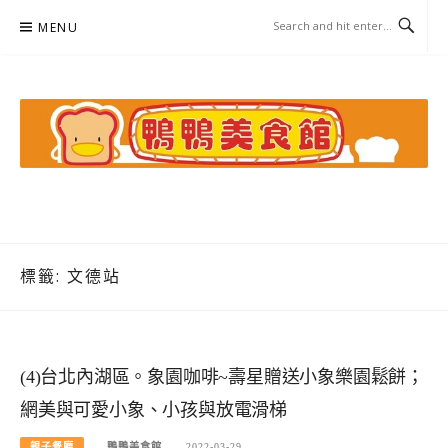
Skip
MENU
to
content
鴨鴨美食館
美食/旅遊/米其林親子資料收集
標籤:
文德站
(4)台北內湖區。象園咖啡~壽星贈送小象樂園鬆餅；
網美與可愛小象、小孩與放電滑梯
親子餐廳
鴨鴨美食館
2022-03-29