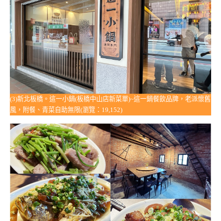
(3)新北板橋。這一小鍋(板橋中山店新菜單)~這一鍋餐飲品牌，老派懷舊
風，附餐、青菜自助無限(瀏覽：19,152)