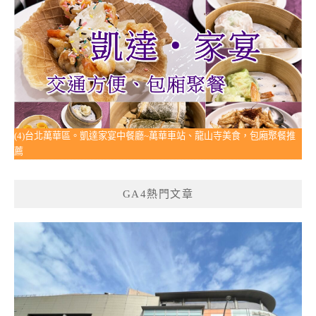
(4)台北萬華區。凱達家宴中餐廳~萬華車站、龍山寺美食，包廂聚餐推
薦
GA4熱門文章