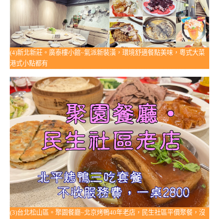
(4)新北新莊。廣泰樓小館~氣派新裝潢，環境舒適餐點美味，粵式大菜
港式小點都有
(3)台北松山區。聚園餐廳~北京烤鴨40年老店，民生社區平價聚餐，沒