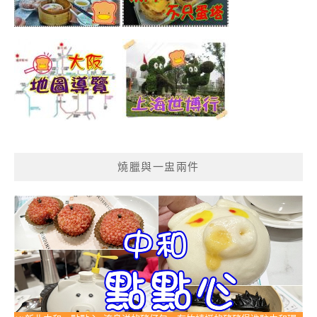
燒臘與一盅兩件