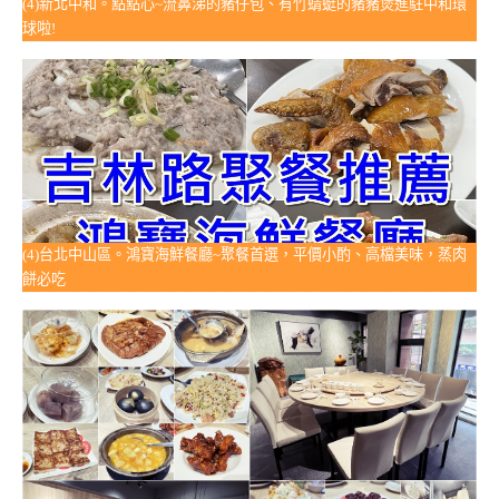
(4)新北中和。點點心~流鼻涕的豬仔包、有竹蜻蜓的豬豬煲進駐中和環
球啦!
(4)台北中山區。鴻寶海鮮餐廳~聚餐首選，平價小酌、高檔美味，蒸肉
餅必吃