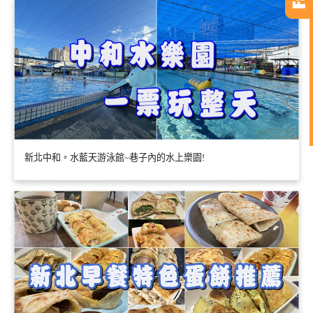
新北中和。水藍天游泳館~巷子內的水上樂園!