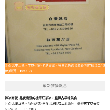
(3)台北中正區。羊成小館~老牌粵菜，豐富菜色適合聚餐(附詳細菜單/價
位)(瀏覽：109,512)
最新推播訊息
陳冰商號~黑夜出沒的機車紅茶冰，艋舺古早味美食
(4)台北萬華區。陳冰商號~黑夜出沒的機車紅茶冰，艋舺古早味美食
(2024-08-19 11:07:01)