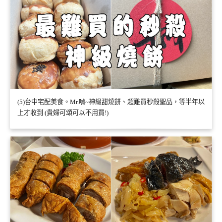
(5)台中宅配美食。Mr.啃~神級甜燒餅、超難買秒殺聖品，等半年以
上才收到 (貴婦可頌可以不用買!)