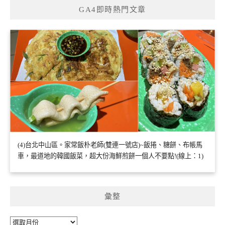
GA4即時熱門文章
(4)台北中山區。家常飯朴老師(雙連一號店)~飯捲、糖餅、布帳馬
車，最道地的韓國飯菜，超大份海鮮煎餅一個人不要點!(線上：1)
彙整
彙