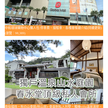
中和環球購物中心懶人包:停車費、接駁車、各樓層餐廳介紹(持續更新)
(瀏覽：98,389)
南投國姓。秋の山會館(秋山居)~會員制私人別墅，獨棟villa溫泉湯屋、