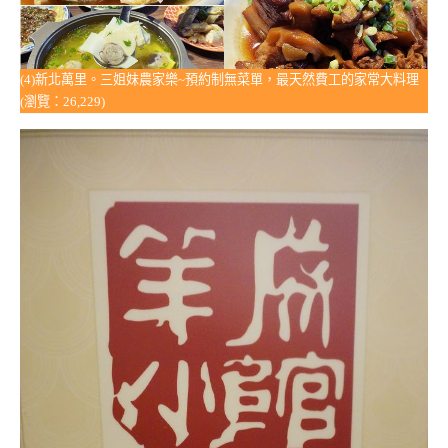
(4)新北萬里。三姐妹農家樂~預約制無菜單，最天然費工的家常大料理
(瀏覽：26,229)