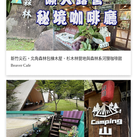
新竹尖石。北角森林包棟木屋、杉木林營地與森林系河狸咖啡館
Beaver Cafe