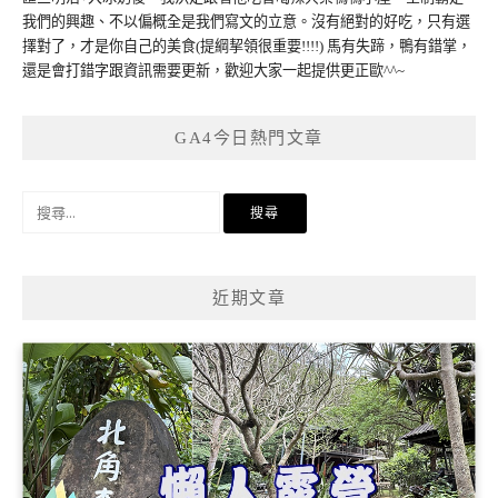
我們的興趣、不以偏概全是我們寫文的立意。沒有絕對的好吃，只有選
擇對了，才是你自己的美食(提綱挈領很重要!!!!) 馬有失蹄，鴨有錯掌，
還是會打錯字跟資訊需要更新，歡迎大家一起提供更正歐^^~
GA4今日熱門文章
搜
尋
關
鍵
近期文章
字: