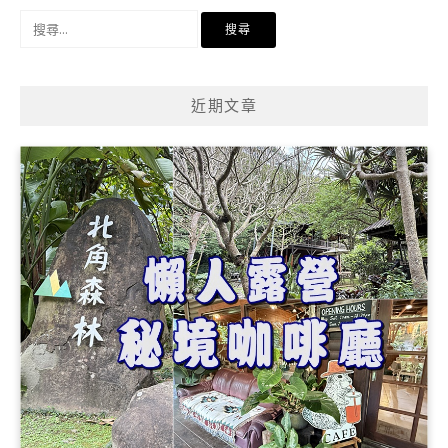
搜
尋
關
鍵
近期文章
字: