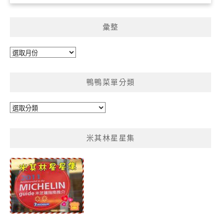
彙整
彙
整
鴨鴨菜單分類
鴨
鴨
菜
米其林星星集
單
分
類