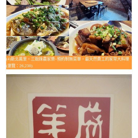
(4)新北萬里。三姐妹農家樂~預約制無菜單，最天然費工的家常大料理
(瀏覽：26,230)