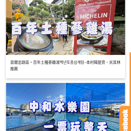
首爾忠路區。百年土種蔘雞湯백년토종삼계탕~本村韓屋旁、米其林
推薦