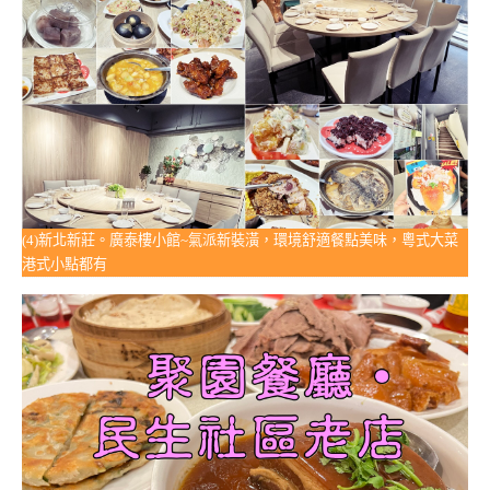
(4)新北新莊。廣泰樓小館~氣派新裝潢，環境舒適餐點美味，粵式大菜
港式小點都有