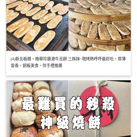
(4)新北板橋。梅華珍鹿港牛舌餅.三姊妹~現烤熱呼呼最好吃，厚薄
皆香，銅板美食、伴手禮推薦