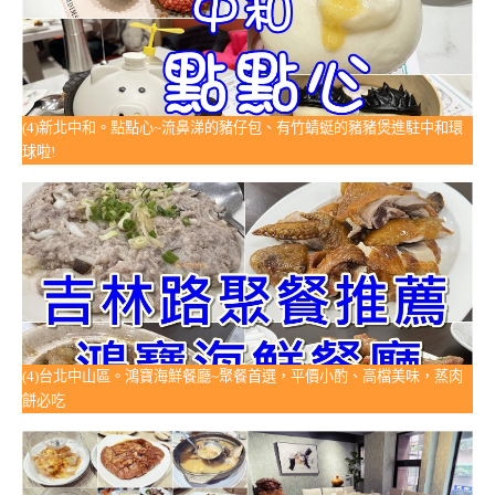
(4)新北中和。點點心~流鼻涕的豬仔包、有竹蜻蜓的豬豬煲進駐中和環
球啦!
(4)台北中山區。鴻寶海鮮餐廳~聚餐首選，平價小酌、高檔美味，蒸肉
餅必吃