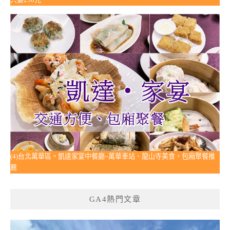
(4)台北萬華區。凱達家宴中餐廳~萬華車站、龍山寺美食，包廂聚餐推
薦
GA4熱門文章