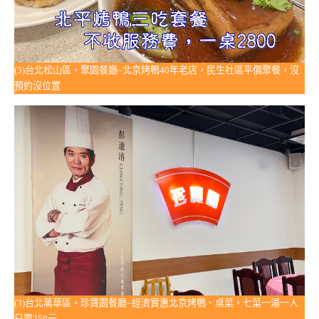
(3)台北松山區。聚園餐廳~北京烤鴨40年老店，民生社區平價聚餐，沒
預約沒位置
(3)台北萬華區。珍寶園餐廳~經濟實惠北京烤鴨、桌菜，七菜一湯一人
只要250元