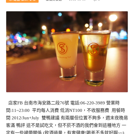
店家FB 台南市海安路二段76號 電話:06-220-3989 營業時
間:11~23:00 平均每人消費 低消NT100，不收服務費 用餐時
間 2012/Jun+July 雙鴨建議 有兩層但位置不夠多，週末夜晚易
客滿 鴨評 這不是試吃文，但不菸不酒的我們會到這種地方 一
定有一些裙帶關係 (飲酒過量，有害健康!喝差不多就好啊~~)