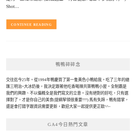
Shot…
CONTINUE READING
鴨鴨碎碎念
交往迄今25年。從1994年鴨慶買了第一隻黃色小鴨給我。吃了三年的總
匯三明治+大冰奶後，我決定跟著他吃香喝辣共築鴨鴨小屋。全制霸是
我們的興趣、不以偏概全是我們寫文的立意。沒有絕對的好吃，只有選
擇對了，才是你自己的美食(提綱挈領很重要!!!!) 馬有失蹄，鴨有錯掌，
還是會打錯字跟資訊需要更新，歡迎大家一起提供更正歐^^~
GA4今日熱門文章