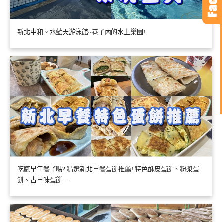
新北中和。水藍天游泳館~巷子內的水上樂園!
吃膩早午餐了嗎? 精選新北早餐蛋餅推薦! 特色酥皮蛋餅、粉漿蛋
餅、古早味蛋餅….