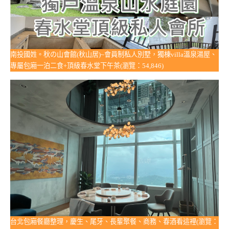
南投國姓。秋の山會館(秋山居)~會員制私人別墅，獨棟villa溫泉湯屋、
專屬包廂一泊二食+頂級春水堂下午茶(瀏覽：54,846)
台北包廂餐廳整理，慶生、尾牙、長輩聚餐、商務、春酒看這裡(瀏覽：