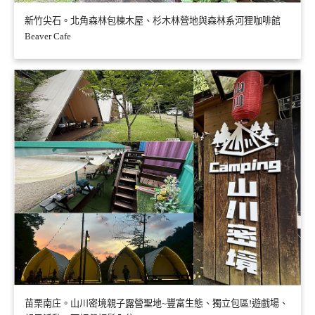
新竹尖石。北角森林包棟木屋、杉木林營地與森林系河狸咖啡館
Beaver Cafe
苗栗南庄。山川密境親子露營聖地~豐富生態、獨立包區!遊戲場、