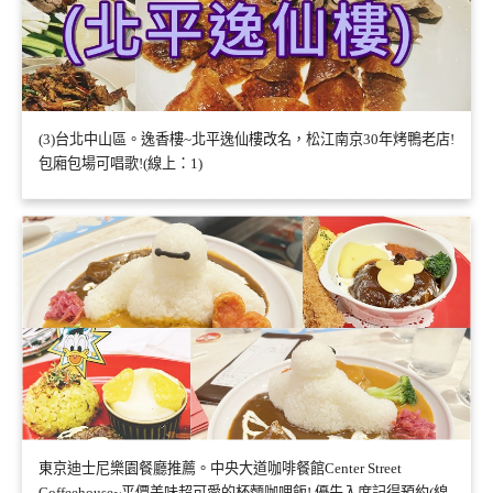
(3)台北中山區。逸香樓~北平逸仙樓改名，松江南京30年烤鴨老店!
包廂包場可唱歌!(線上：1)
東京迪士尼樂園餐廳推薦。中央大道咖啡餐館Center Street
Coffeehouse~平價美味超可愛的杯麵咖哩飯! 優先入席記得預約(線