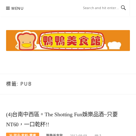
Skip
MENU
to
content
鴨鴨美食館
美食/旅遊/米其林親子資料收集
標籤:
PUB
(4)台南中西區。The Shotting Fun娛樂品酒~只要
NT60，一口乾杯!!
冰/甜品/飲料/零嘴
鴨鴨美食館
2012-08-09
5