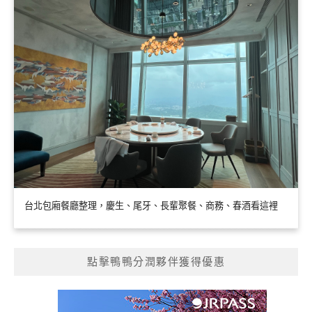
台北包廂餐廳整理，慶生、尾牙、長輩聚餐、商務、春酒看這裡
點擊鴨鴨分潤夥伴獲得優惠