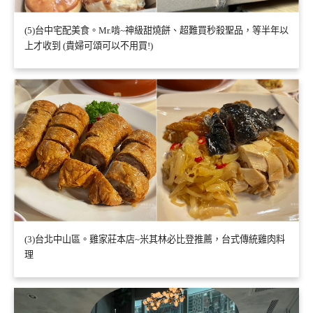
(5)台中宅配美食。Mr.啃~神級甜燒餅、超難買秒殺聖品，等半年以
上才收到 (貴婦可頌可以不用買!)
(3)台北中山區。雞家莊本店~米其林必比登推薦，台式傳統雞肉料
理