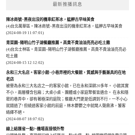
最新推播訊息
陳冰商號~黑夜出沒的機車紅茶冰，艋舺古早味美食
(4)台北萬華區。陳冰商號~黑夜出沒的機車紅茶冰，艋舺古早味美食
(2024-08-19 11:07:01)
青菜園~陽明山竹子湖餐廳推薦。高貴不貴油油亮亮必吃土雞
(4)台北士林區。青菜園~陽明山竹子湖餐廳推薦。高貴不貴油油亮亮必
吃土雞
(2024-08-15 12:12:02)
永和三大名店。客家小館~小巷弄裡的大餐館，質感與手藝兼具的在地
老店
被譽為永和三大名店之一的客家小館，已在永和深耕20多年。 小館其實
不小，兩層樓含包廂；大桌小桌、團體或小家庭聚餐皆適合。 在永和隱
密的巷弄中，卻有著極深的庭院；餐廳大門更是低調到不行，一不小心
就錯過了! 但繞過客家小館的前庭，林木鬱鬱之中就聞人聲鼎沸，饕客
絡繹不絕。
(2024-08-07 18:07:02)
線上結匯省一點!~機場直接領外幣