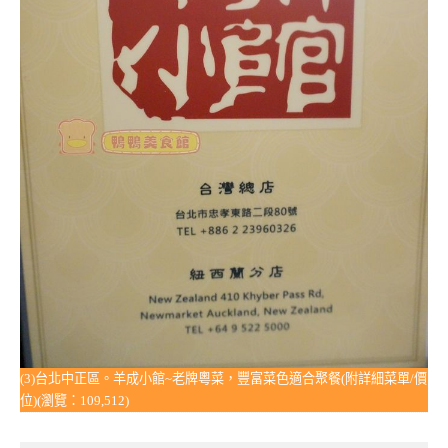
(3)台北中正區。羊成小館~老牌粵菜，豐富菜色適合聚餐(附詳細菜單/價
位)(瀏覽：109,512)