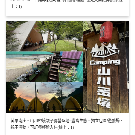
上：1)
苗栗南庄。山川密境親子露營聖地~豐富生態、獨立包區!遊戲場、
親子活動，可訂餐輕鬆入住(線上：1)