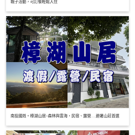
親子活動，可訂餐輕鬆入住
南投國姓。樟湖山居~森林與雲海，民宿、露營….避暑山莊首選