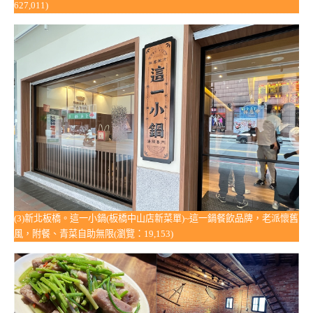
627,011)
(3)新北板橋。這一小鍋(板橋中山店新菜單)~這一鍋餐飲品牌，老派懷舊
風，附餐、青菜自助無限(瀏覽：19,153)