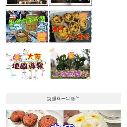
燒臘與一盅兩件